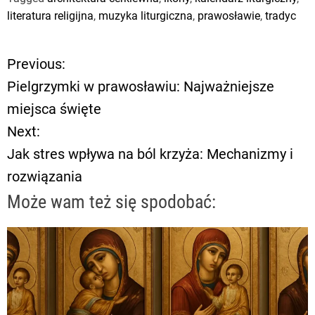
literatura religijna
,
muzyka liturgiczna
,
prawosławie
,
tradyc
Previous:
N
Pielgrzymki w prawosławiu: Najważniejsze
a
miejsca święte
Next:
w
Jak stres wpływa na ból krzyża: Mechanizmy i
i
rozwiązania
g
Może wam też się spodobać:
a
c
j