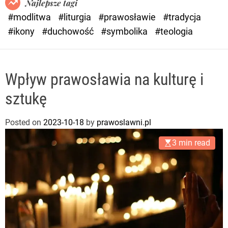
Najlepsze tagi
d
#modlitwa
#liturgia
#prawosławie
#tradycja
e
#ikony
#duchowość
#symbolika
#teologia
Wpływ prawosławia na kulturę i
sztukę
Posted on
2023-10-18
by
prawoslawni.pl
3 min read