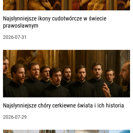
a
Najsłynniejsze ikony cudotwórcze w świecie
w
prawosławnym
p
2026-07-31
i
s
u
Najsłynniejsze chóry cerkiewne świata i ich historia
2026-07-29