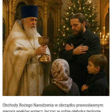
Obchody Bożego Narodzenia w obrządku prawosławnym
sięgają wieków wstecz, łącząc w sobie głęboką teologię,