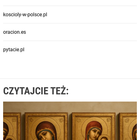
e
n
koscioly-w-polsce.pl
d
a
oracion.es
r
z
u
pytacie.pl
l
i
t
u
CZYTAJCIE TEŻ:
r
g
i
c
z
n
y