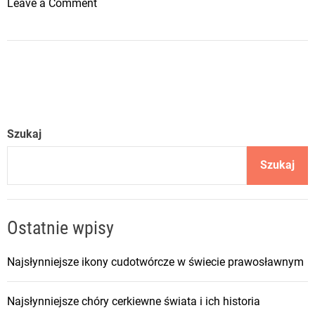
o
Leave a Comment
n
P
r
a
w
o
s
Szukaj
ł
a
Szukaj
w
n
e
Ostatnie wpisy
ś
w
Najsłynniejsze ikony cudotwórcze w świecie prawosławnym
i
ę
Najsłynniejsze chóry cerkiewne świata i ich historia
t