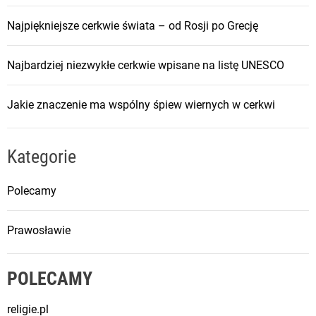
a
i
Najpiękniejsze cerkwie świata – od Rosji po Grecję
i
c
Najbardziej niezwykłe cerkwie wpisane na listę UNESCO
h
z
Jakie znaczenie ma wspólny śpiew wiernych w cerkwi
n
a
c
Kategorie
z
e
Polecamy
n
i
Prawosławie
e
w
k
POLECAMY
a
l
religie.pl