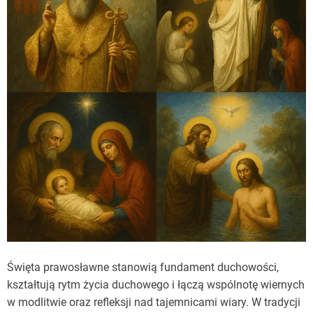
Święta prawosławne stanowią fundament duchowości,
kształtują rytm życia duchowego i łączą wspólnotę wiernych
w modlitwie oraz refleksji nad tajemnicami wiary. W tradycji