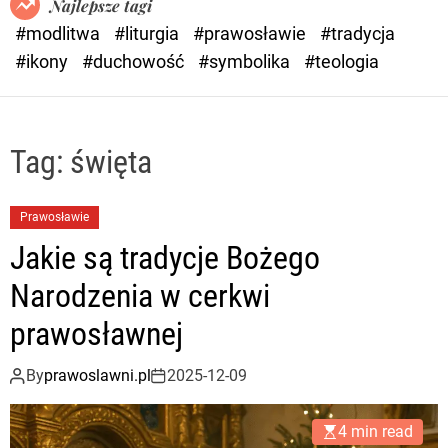
Najlepsze tagi
d
#modlitwa
#liturgia
#prawosławie
#tradycja
e
#ikony
#duchowość
#symbolika
#teologia
Tag:
święta
Prawosławie
Jakie są tradycje Bożego
Narodzenia w cerkwi
prawosławnej
By
prawoslawni.pl
2025-12-09
4 min read