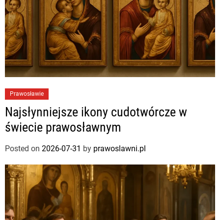
m
Prawosławie
Najsłynniejsze ikony cudotwórcze w
świecie prawosławnym
Posted on
2026-07-31
by
prawoslawni.pl