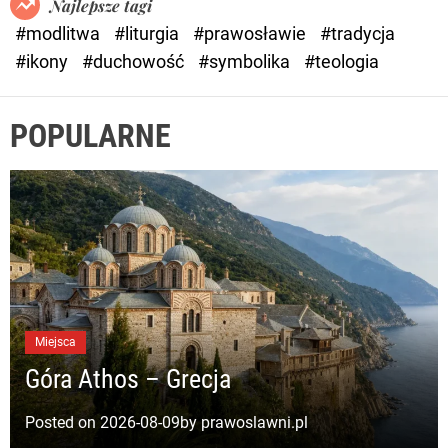
Najlepsze tagi
d
#modlitwa
#liturgia
#prawosławie
#tradycja
e
#ikony
#duchowość
#symbolika
#teologia
POPULARNE
Miejsca
Góra Athos – Grecja
Posted on
2026-08-09
by
prawoslawni.pl