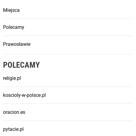
i
Miejsca
s
Polecamy
a
Prawosławie
c
POLECAMY
h
religie.pl
koscioly-w-polsce.pl
oracion.es
pytacie.pl