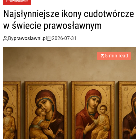
Prawosławie
Najsłynniejsze ikony cudotwórcze
w świecie prawosławnym
By
prawoslawni.pl
2026-07-31
5 min read