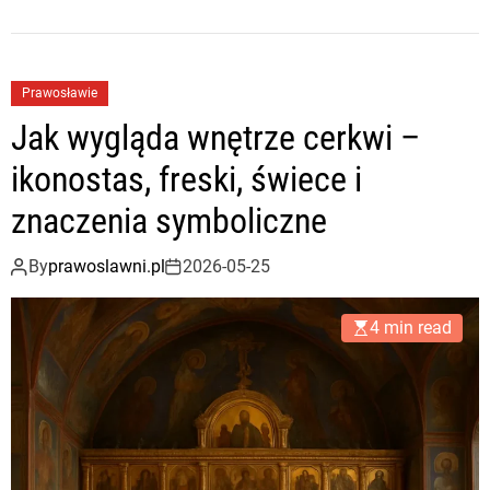
Prawosławie
Jak wygląda wnętrze cerkwi –
ikonostas, freski, świece i
znaczenia symboliczne
By
prawoslawni.pl
2026-05-25
4 min read