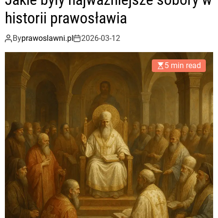
historii prawosławia
By
prawoslawni.pl
2026-03-12
5 min read