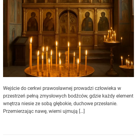
Wejście do cerkwi prawosławnej prowadzi człowieka w
przestrzeń pełną zmysłowych bodźców, gdzie każdy element
wnętrza niesie ze sobą głębokie, duchowe przesłanie.
Przemierzając nawę, wierni ujmują […]