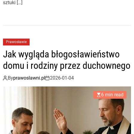
sztuki […]
Prawosławie
Jak wygląda błogosławieństwo
domu i rodziny przez duchownego
By
prawoslawni.pl
2026-01-04
6 min read