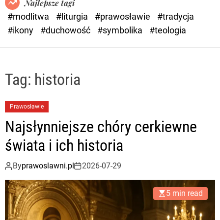
Najlepsze tagi
d
#modlitwa
#liturgia
#prawosławie
#tradycja
e
#ikony
#duchowość
#symbolika
#teologia
Tag:
historia
Prawosławie
Najsłynniejsze chóry cerkiewne
świata i ich historia
By
prawoslawni.pl
2026-07-29
5 min read