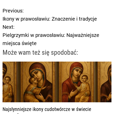
Previous:
N
Ikony w prawosławiu: Znaczenie i tradycje
a
Next:
Pielgrzymki w prawosławiu: Najważniejsze
w
miejsca święte
i
Może wam też się spodobać:
g
a
c
j
a
Najsłynniejsze ikony cudotwórcze w świecie