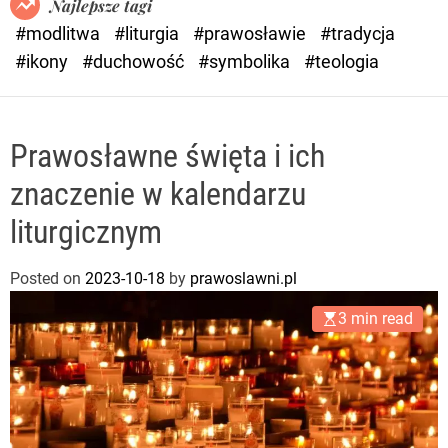
Najlepsze tagi
d
#modlitwa
#liturgia
#prawosławie
#tradycja
e
#ikony
#duchowość
#symbolika
#teologia
Prawosławne święta i ich
znaczenie w kalendarzu
liturgicznym
Posted on
2023-10-18
by
prawoslawni.pl
3 min read