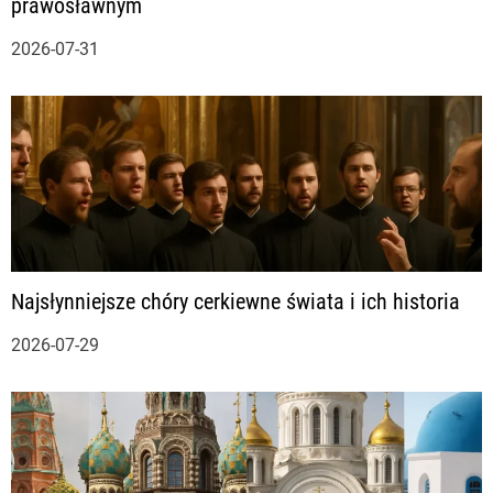
prawosławnym
w
2026-07-31
p
i
s
u
Najsłynniejsze chóry cerkiewne świata i ich historia
2026-07-29