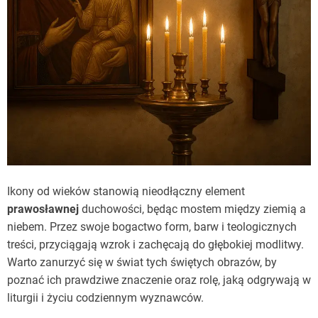
Ikony od wieków stanowią nieodłączny element
prawosławnej
duchowości, będąc mostem między ziemią a
niebem. Przez swoje bogactwo form, barw i teologicznych
treści, przyciągają wzrok i zachęcają do głębokiej modlitwy.
Warto zanurzyć się w świat tych świętych obrazów, by
poznać ich prawdziwe znaczenie oraz rolę, jaką odgrywają w
liturgii i życiu codziennym wyznawców.