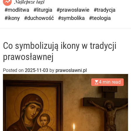
Najlepsze tagi
d
#modlitwa
#liturgia
#prawosławie
#tradycja
e
#ikony
#duchowość
#symbolika
#teologia
Co symbolizują ikony w tradycji
prawosławnej
Posted on
2025-11-03
by
prawoslawni.pl
4 min read