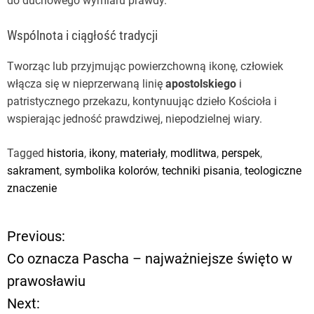
do duchowego wymiaru prawdy.
Wspólnota i ciągłość tradycji
Tworząc lub przyjmując powierzchowną ikonę, człowiek
włącza się w nieprzerwaną linię
apostolskiego
i
patristycznego przekazu, kontynuując dzieło Kościoła i
wspierając jedność prawdziwej, niepodzielnej wiary.
Tagged
historia
,
ikony
,
materiały
,
modlitwa
,
perspek
,
sakrament
,
symbolika kolorów
,
techniki pisania
,
teologiczne
znaczenie
Previous:
N
Co oznacza Pascha – najważniejsze święto w
a
prawosławiu
Next:
w