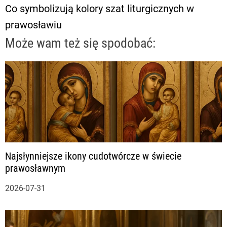
Co symbolizują kolory szat liturgicznych w
i
prawosławiu
g
Może wam też się spodobać:
a
c
j
a
Najsłynniejsze ikony cudotwórcze w świecie
w
prawosławnym
p
2026-07-31
i