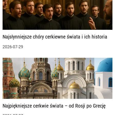
s
u
Najsłynniejsze chóry cerkiewne świata i ich historia
2026-07-29
Najpiękniejsze cerkwie świata – od Rosji po Grecję