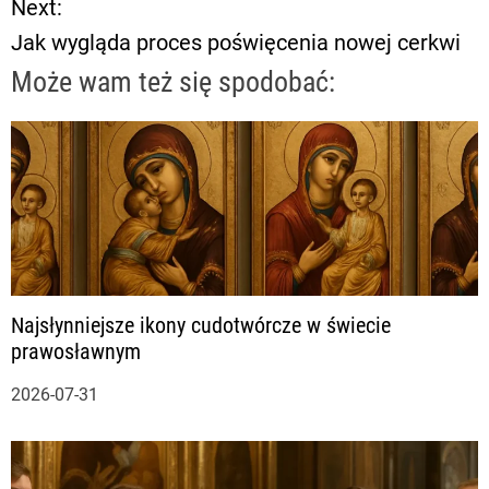
Next:
w
Jak wygląda proces poświęcenia nowej cerkwi
i
Może wam też się spodobać:
g
a
c
j
a
Najsłynniejsze ikony cudotwórcze w świecie
prawosławnym
w
2026-07-31
p
i