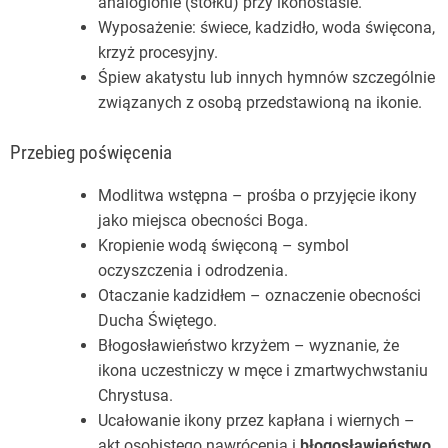
analogionie (stołku) przy ikonostasie.
Wyposażenie: świece, kadzidło, woda święcona,
krzyż procesyjny.
Śpiew akatystu lub innych hymnów szczególnie
związanych z osobą przedstawioną na ikonie.
Przebieg poświęcenia
Modlitwa wstępna – prośba o przyjęcie ikony
jako miejsca obecności Boga.
Kropienie wodą święconą – symbol
oczyszczenia i odrodzenia.
Otaczanie kadzidłem – oznaczenie obecności
Ducha Świętego.
Błogosławieństwo krzyżem – wyznanie, że
ikona uczestniczy w męce i zmartwychwstaniu
Chrystusa.
Ucałowanie ikony przez kapłana i wiernych –
akt osobistego nawrócenia i
błogosławieństwo
.