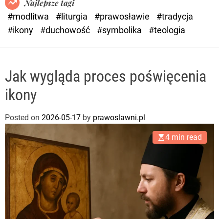
Najlepsze tagi
d
#modlitwa
#liturgia
#prawosławie
#tradycja
e
#ikony
#duchowość
#symbolika
#teologia
Jak wygląda proces poświęcenia
ikony
Posted on
2026-05-17
by
prawoslawni.pl
4 min read