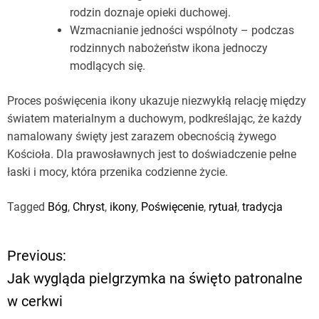
rodzin doznaje opieki duchowej.
Wzmacnianie jedności wspólnoty – podczas
rodzinnych nabożeństw ikona jednoczy
modlących się.
Proces poświęcenia ikony ukazuje niezwykłą relację między
światem materialnym a duchowym, podkreślając, że każdy
namalowany święty jest zarazem obecnością żywego
Kościoła. Dla prawosławnych jest to doświadczenie pełne
łaski i mocy, która przenika codzienne życie.
Tagged
Bóg
,
Chryst
,
ikony
,
Poświęcenie
,
rytuał
,
tradycja
Previous:
N
Jak wygląda pielgrzymka na święto patronalne
a
w cerkwi