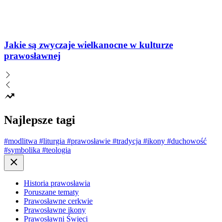
Jakie są zwyczaje wielkanocne w kulturze
prawosławnej
Najlepsze tagi
#modlitwa
#liturgia
#prawosławie
#tradycja
#ikony
#duchowość
#symbolika
#teologia
Close
Historia prawosławia
Poruszane tematy
Prawosławne cerkwie
Prawosławne ikony
Prawosławni Święci