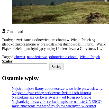
7 min read
Tradycje związane z odnowieniem chrztu w Wielki Piątek są
głęboko zakorzenione w prawosławnej duchowości i liturgii. Wielki
Piątek, dzień upamiętniający mękę i śmierć Jezusa Chrystusa, […]
Tagged
chrzest
,
nabożeństwo
,
odnowienie chrztu
,
Wielki Piątek
Szukaj
Szukaj
Ostatnie wpisy
Najsłynniejsze ikony cudotwórcze w świecie prawosławnym
Najsłynniejsze chóry cerkiewne świata i ich historia
Najpiękniejsze cerkwie świata – od Rosji po Grecję
Najbardziej niezwykłe cerkwie wpisane na listę UNESCO
Jakie znaczenie ma wspólny śpiew wiernych w cerkwi