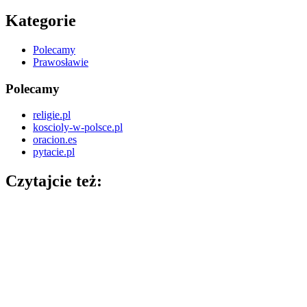
Kategorie
Polecamy
Prawosławie
Polecamy
religie.pl
koscioly-w-polsce.pl
oracion.es
pytacie.pl
Czytajcie też: