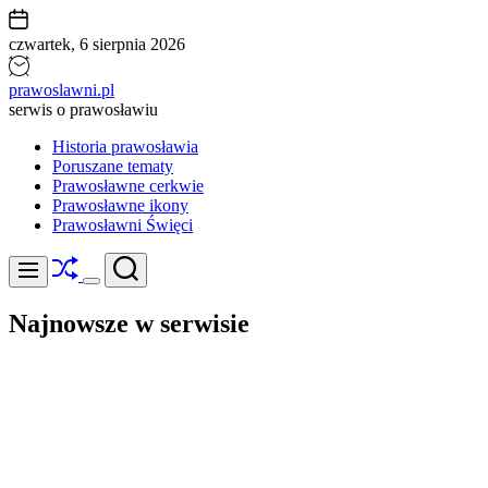
Skip
to
czwartek, 6 sierpnia 2026
content
prawoslawni.pl
serwis o prawosławiu
Historia prawosławia
Poruszane tematy
Prawosławne cerkwie
Prawosławne ikony
Prawosławni Święci
Shuffle
Search
Menu
Switch
color
Najnowsze w serwisie
mode