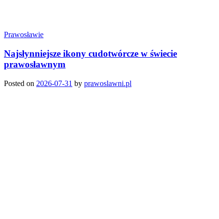
Prawosławie
Najsłynniejsze ikony cudotwórcze w świecie
prawosławnym
Posted on
2026-07-31
by
prawoslawni.pl