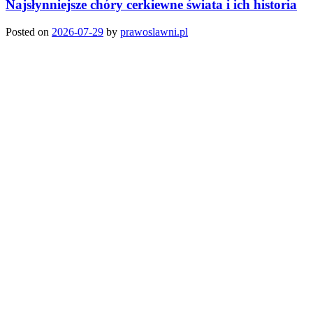
Najsłynniejsze chóry cerkiewne świata i ich historia
Posted on
2026-07-29
by
prawoslawni.pl