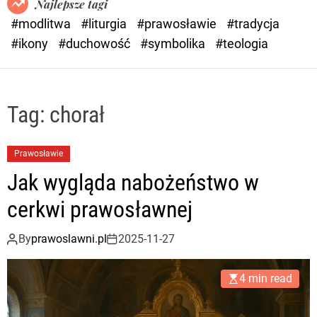
Najlepsze tagi
d
#modlitwa
#liturgia
#prawosławie
#tradycja
e
#ikony
#duchowość
#symbolika
#teologia
Tag:
chorał
Prawosławie
Jak wygląda nabożeństwo w
cerkwi prawosławnej
By
prawoslawni.pl
2025-11-27
4 min read