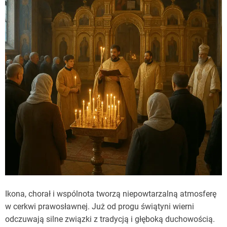
Ikona, chorał i wspólnota tworzą niepowtarzalną atmosferę
w cerkwi prawosławnej. Już od progu świątyni wierni
odczuwają silne związki z tradycją i głęboką duchowością.