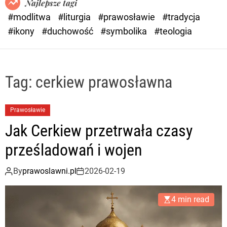
Najlepsze tagi
d
#modlitwa
#liturgia
#prawosławie
#tradycja
e
#ikony
#duchowość
#symbolika
#teologia
Tag:
cerkiew prawosławna
Prawosławie
Jak Cerkiew przetrwała czasy
prześladowań i wojen
By
prawoslawni.pl
2026-02-19
4 min read