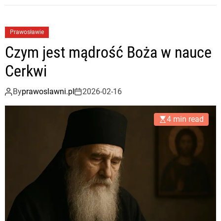
Prawosławie
Czym jest mądrość Boża w nauce
Cerkwi
By
prawoslawni.pl
2026-02-16
4 min read