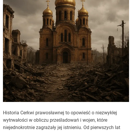
Historia Cerkwi prawosławnej to opowieść o niezwykłej
wytrwałości w obliczu prześladowań i wojen, które
niejednokrotnie zagrażały jej istnieniu. Od pierwszych lat