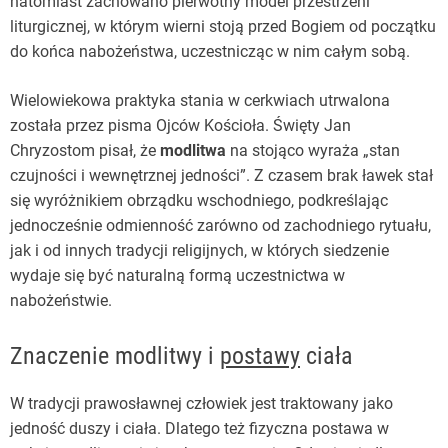
natomiast zachowano pierwotny model przestrzeni
liturgicznej, w którym wierni stoją przed Bogiem od początku
do końca nabożeństwa, uczestnicząc w nim całym sobą.
Wielowiekowa praktyka stania w cerkwiach utrwalona
została przez pisma Ojców Kościoła. Święty Jan
Chryzostom pisał, że
modlitwa
na stojąco wyraża „stan
czujności i wewnętrznej jedności”. Z czasem brak ławek stał
się wyróżnikiem obrządku wschodniego, podkreślając
jednocześnie odmienność zarówno od zachodniego rytuału,
jak i od innych tradycji religijnych, w których siedzenie
wydaje się być naturalną formą uczestnictwa w
nabożeństwie.
Znaczenie modlitwy i
postawy
ciała
W tradycji prawosławnej człowiek jest traktowany jako
jedność duszy i ciała. Dlatego też fizyczna postawa w