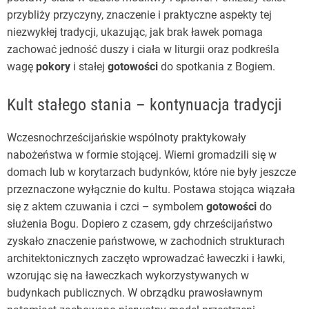
przybliży przyczyny, znaczenie i praktyczne aspekty tej
niezwykłej tradycji, ukazując, jak brak ławek pomaga
zachować jedność duszy i ciała w liturgii oraz podkreśla
wagę
pokory
i stałej
gotowości
do spotkania z Bogiem.
Kult stałego stania – kontynuacja tradycji
Wczesnochrześcijańskie wspólnoty praktykowały
nabożeństwa w formie stojącej. Wierni gromadzili się w
domach lub w korytarzach budynków, które nie były jeszcze
przeznaczone wyłącznie do kultu. Postawa stojąca wiązała
się z aktem czuwania i czci – symbolem
gotowości
do
służenia Bogu. Dopiero z czasem, gdy chrześcijaństwo
zyskało znaczenie państwowe, w zachodnich strukturach
architektonicznych zaczęto wprowadzać ławeczki i ławki,
wzorując się na ławeczkach wykorzystywanych w
budynkach publicznych. W obrządku prawosławnym