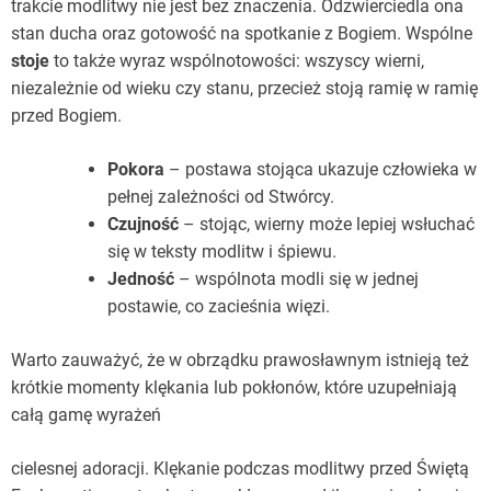
trakcie modlitwy nie jest bez znaczenia. Odzwierciedla ona
stan ducha oraz gotowość na spotkanie z Bogiem. Wspólne
stoje
to także wyraz wspólnotowości: wszyscy wierni,
niezależnie od wieku czy stanu, przecież stoją ramię w ramię
przed Bogiem.
Pokora
– postawa stojąca ukazuje człowieka w
pełnej zależności od Stwórcy.
Czujność
– stojąc, wierny może lepiej wsłuchać
się w teksty modlitw i śpiewu.
Jedność
– wspólnota modli się w jednej
postawie, co zacieśnia więzi.
Warto zauważyć, że w obrządku prawosławnym istnieją też
krótkie momenty klękania lub pokłonów, które uzupełniają
całą gamę wyrażeń
cielesnej adoracji. Klękanie podczas modlitwy przed Świętą