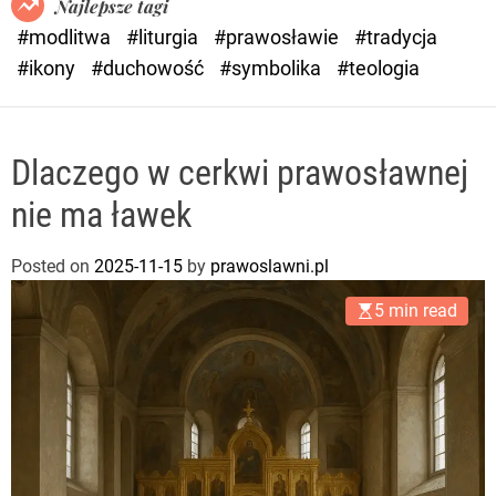
Najlepsze tagi
d
#modlitwa
#liturgia
#prawosławie
#tradycja
e
#ikony
#duchowość
#symbolika
#teologia
Dlaczego w cerkwi prawosławnej
nie ma ławek
Posted on
2025-11-15
by
prawoslawni.pl
5 min read