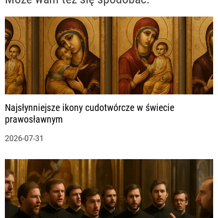
g
a
c
j
a
Najsłynniejsze ikony cudotwórcze w świecie
w
prawosławnym
p
2026-07-31
i
s
u