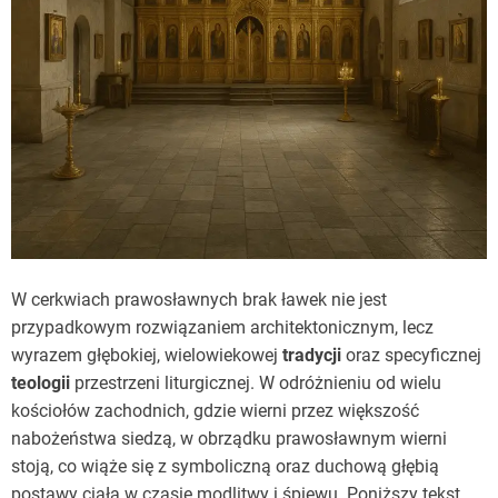
W cerkwiach prawosławnych brak ławek nie jest
przypadkowym rozwiązaniem architektonicznym, lecz
wyrazem głębokiej, wielowiekowej
tradycji
oraz specyficznej
teologii
przestrzeni liturgicznej. W odróżnieniu od wielu
kościołów zachodnich, gdzie wierni przez większość
nabożeństwa siedzą, w obrządku prawosławnym wierni
stoją, co wiąże się z symboliczną oraz duchową głębią
postawy ciała w czasie modlitwy i śpiewu. Poniższy tekst