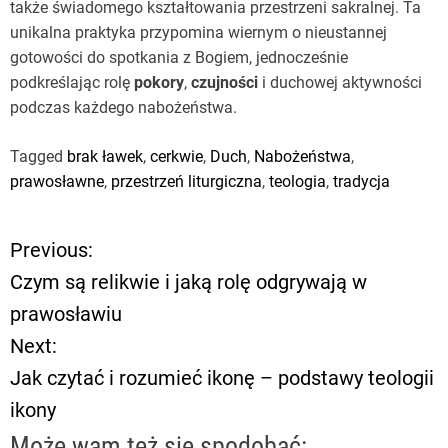
także świadomego kształtowania przestrzeni sakralnej. Ta
unikalna praktyka przypomina wiernym o nieustannej
gotowości do spotkania z Bogiem, jednocześnie
podkreślając rolę
pokory
,
czujności
i duchowej aktywności
podczas każdego nabożeństwa.
Tagged
brak ławek
,
cerkwie
,
Duch
,
Nabożeństwa
,
prawosławne
,
przestrzeń liturgiczna
,
teologia
,
tradycja
Previous:
N
Czym są relikwie i jaką rolę odgrywają w
a
prawosławiu
Next:
w
Jak czytać i rozumieć ikonę – podstawy teologii
i
ikony
Może wam też się spodobać: