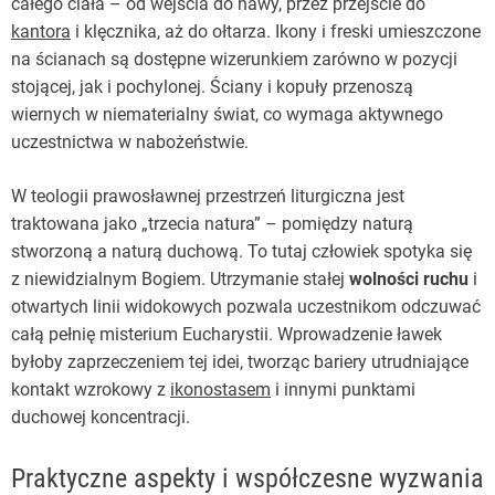
całego ciała – od wejścia do nawy, przez przejście do
kantora
i klęcznika, aż do ołtarza. Ikony i freski umieszczone
na ścianach są dostępne wizerunkiem zarówno w pozycji
stojącej, jak i pochylonej. Ściany i kopuły przenoszą
wiernych w niematerialny świat, co wymaga aktywnego
uczestnictwa w nabożeństwie.
W teologii prawosławnej przestrzeń liturgiczna jest
traktowana jako „trzecia natura” – pomiędzy naturą
stworzoną a naturą duchową. To tutaj człowiek spotyka się
z niewidzialnym Bogiem. Utrzymanie stałej
wolności ruchu
i
otwartych linii widokowych pozwala uczestnikom odczuwać
całą pełnię misterium Eucharystii. Wprowadzenie ławek
byłoby zaprzeczeniem tej idei, tworząc bariery utrudniające
kontakt wzrokowy z
ikonostasem
i innymi punktami
duchowej koncentracji.
Praktyczne aspekty i współczesne wyzwania