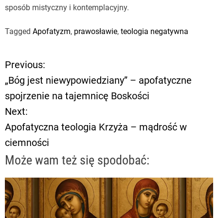
sposób mistyczny i kontemplacyjny.
Tagged
Apofatyzm
,
prawosławie
,
teologia negatywna
Previous:
N
„Bóg jest niewypowiedziany” – apofatyczne
a
spojrzenie na tajemnicę Boskości
Next:
w
Apofatyczna teologia Krzyża – mądrość w
i
ciemności
g
Może wam też się spodobać:
a
c