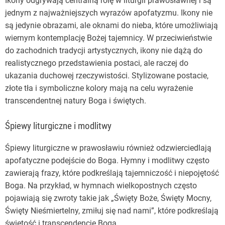
Ikony odgrywają centralną rolę w liturgii prawosławnej i są
jednym z najważniejszych wyrazów apofatyzmu. Ikony nie
są jedynie obrazami, ale oknami do nieba, które umożliwiają
wiernym kontemplację Bożej tajemnicy. W przeciwieństwie
do zachodnich tradycji artystycznych, ikony nie dążą do
realistycznego przedstawienia postaci, ale raczej do
ukazania duchowej rzeczywistości. Stylizowane postacie,
złote tła i symboliczne kolory mają na celu wyrażenie
transcendentnej natury Boga i świętych.
Śpiewy liturgiczne i modlitwy
Śpiewy liturgiczne w prawosławiu również odzwierciedlają
apofatyczne podejście do Boga. Hymny i modlitwy często
zawierają frazy, które podkreślają tajemniczość i niepojętość
Boga. Na przykład, w hymnach wielkopostnych często
pojawiają się zwroty takie jak „Święty Boże, Święty Mocny,
Święty Nieśmiertelny, zmiłuj się nad nami”, które podkreślają
świętość i transcendencję Boga.