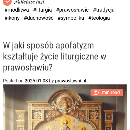
Najlepsze tagi
d
#modlitwa
#liturgia
#prawosławie
#tradycja
e
#ikony
#duchowość
#symbolika
#teologia
W jaki sposób apofatyzm
kształtuje życie liturgiczne w
prawosławiu?
Posted on
2025-01-08
by
prawoslawni.pl
6 min read