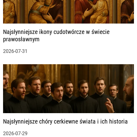
j
a
Najsłynniejsze ikony cudotwórcze w świecie
w
prawosławnym
p
2026-07-31
i
s
u
Najsłynniejsze chóry cerkiewne świata i ich historia
2026-07-29