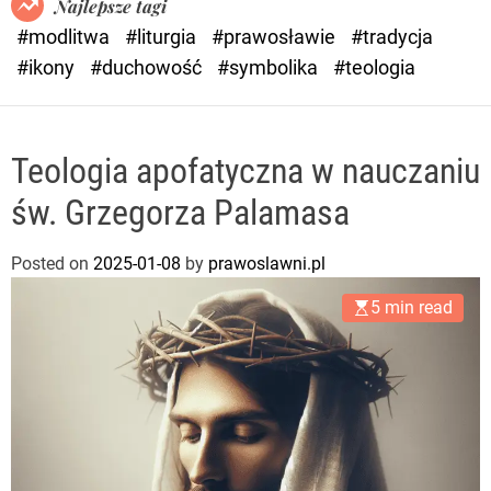
Najlepsze tagi
d
#modlitwa
#liturgia
#prawosławie
#tradycja
e
#ikony
#duchowość
#symbolika
#teologia
Teologia apofatyczna w nauczaniu
św. Grzegorza Palamasa
Posted on
2025-01-08
by
prawoslawni.pl
5 min read