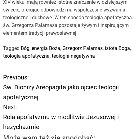
XIV wieku, mają również istotne znaczenie w dzisiejszym
świecie, oferując odpowiedzi na współczesne wyzwania
teologiczne i duchowe. W ten sposób teologia apofatyczna
św. Grzegorza Palamasa pozostaje żywym i inspirującym
elementem tradycji prawosławnej.
Tagged
Bóg
,
energia Boża
,
Grzegorz Palamas
,
istota Boga
,
teologia apofatyczna
,
teologia negatywna
Previous:
N
Św. Dionizy Areopagita jako ojciec teologii
a
apofatycznej
Next:
w
Rola apofatyzmu w modlitwie Jezusowej i
i
hezychazmie
g
Może wam też się spodobać: