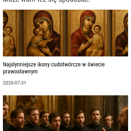
a
c
j
a
Najsłynniejsze ikony cudotwórcze w świecie
w
prawosławnym
p
2026-07-31
i
s
u