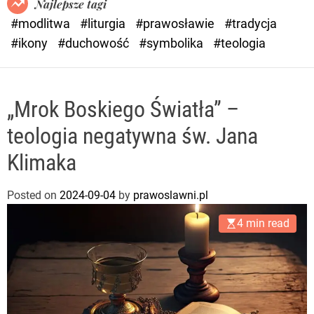
Najlepsze tagi
d
#modlitwa
#liturgia
#prawosławie
#tradycja
e
#ikony
#duchowość
#symbolika
#teologia
„Mrok Boskiego Światła” –
teologia negatywna św. Jana
Klimaka
Posted on
2024-09-04
by
prawoslawni.pl
4 min read