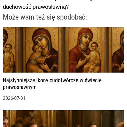
i
duchowość prawosławną?
g
Może wam też się spodobać:
a
c
j
a
Najsłynniejsze ikony cudotwórcze w świecie
w
prawosławnym
p
2026-07-31
i
s