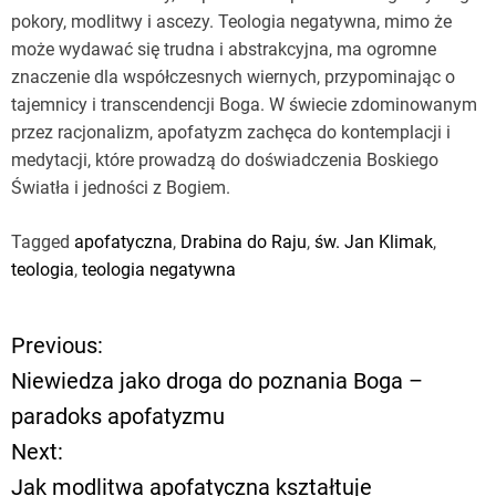
pokory, modlitwy i ascezy. Teologia negatywna, mimo że
może wydawać się trudna i abstrakcyjna, ma ogromne
znaczenie dla współczesnych wiernych, przypominając o
tajemnicy i transcendencji Boga. W świecie zdominowanym
przez racjonalizm, apofatyzm zachęca do kontemplacji i
medytacji, które prowadzą do doświadczenia Boskiego
Światła i jedności z Bogiem.
Tagged
apofatyczna
,
Drabina do Raju
,
św. Jan Klimak
,
teologia
,
teologia negatywna
Previous:
N
Niewiedza jako droga do poznania Boga –
a
paradoks apofatyzmu
Next:
w
Jak modlitwa apofatyczna kształtuje