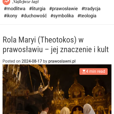
Najlepsze tagi
d
#modlitwa
#liturgia
#prawosławie
#tradycja
e
#ikony
#duchowość
#symbolika
#teologia
Rola Maryi (Theotokos) w
prawosławiu – jej znaczenie i kult
Posted on
2024-08-17
by
prawoslawni.pl
4 min read