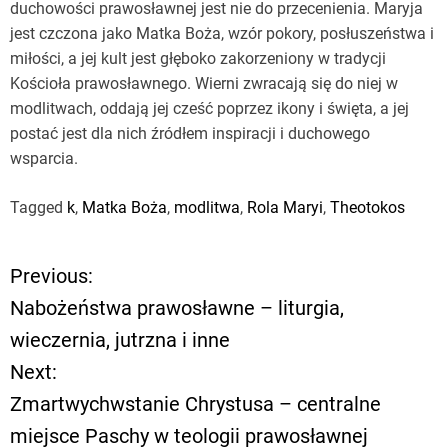
duchowości prawosławnej jest nie do przecenienia. Maryja
jest czczona jako Matka Boża, wzór pokory, posłuszeństwa i
miłości, a jej kult jest głęboko zakorzeniony w tradycji
Kościoła prawosławnego. Wierni zwracają się do niej w
modlitwach, oddają jej cześć poprzez ikony i święta, a jej
postać jest dla nich źródłem inspiracji i duchowego
wsparcia.
Tagged
k
,
Matka Boża
,
modlitwa
,
Rola Maryi
,
Theotokos
Previous:
N
Nabożeństwa prawosławne – liturgia,
a
wieczernia, jutrzna i inne
Next:
w
Zmartwychwstanie Chrystusa – centralne
i
miejsce Paschy w teologii prawosławnej