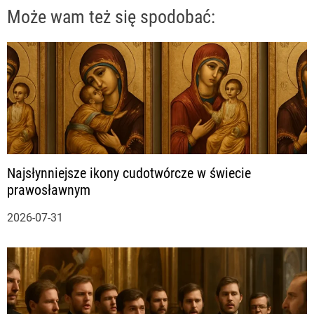
g
Może wam też się spodobać:
a
c
j
a
Najsłynniejsze ikony cudotwórcze w świecie
w
prawosławnym
p
2026-07-31
i
s