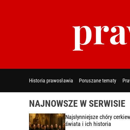
S
pra
k
i
p
t
o
c
o
n
t
e
Historia prawosławia
Poruszane tematy
Pra
n
t
NAJNOWSZE W SERWISIE
y
Najsłynniejsze chóry cerkie
cie
świata i ich historia