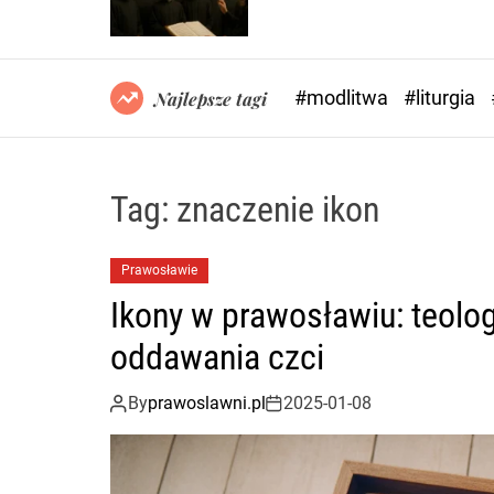
#modlitwa
#liturgia
Najlepsze tagi
Tag:
znaczenie ikon
Prawosławie
Ikony w prawosławiu: teolog
oddawania czci
By
prawoslawni.pl
2025-01-08