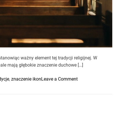
anowiąc ważny element tej tradycji religijnej. W
, ale mają głębokie znaczenie duchowe […]
o
dycje
,
znaczenie ikon
Leave a Comment
n
I
k
o
n
y