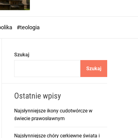
o
r
m
o
olika
#teologia
d
e
Szukaj
Szukaj
Ostatnie wpisy
Najsłynniejsze ikony cudotwórcze w
świecie prawosławnym
Najsłynniejsze chóry cerkiewne świata i