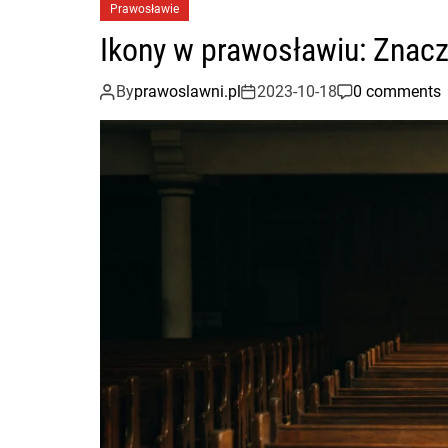
Prawosławie
Ikony w prawosławiu: Znacze
By
prawoslawni.pl
2023-10-18
0 comments