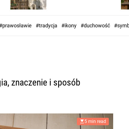
#prawosławie
#tradycja
#ikony
#duchowość
#symb
ia, znaczenie i sposób
5 min read