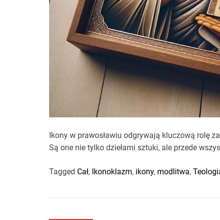
Ikony w prawosławiu odgrywają kluczową rolę zar
Są one nie tylko dziełami sztuki, ale przede wszy
Tagged
Cał
,
Ikonoklazm
,
ikony
,
modlitwa
,
Teologi