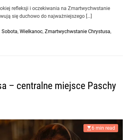
okiej refleksji i oczekiwania na Zmartwychwstanie
towują się duchowo do najważniejszego […]
a Sobota
,
Wielkanoc
,
Zmartwychwstanie Chrystusa
,
a – centralne miejsce Paschy
6 min read