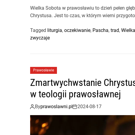
Wielka Sobota w prawosławiu to dzień pełen głęb
Chrystusa. Jest to czas, w którym wierni przygo
Tagged
liturgia
,
oczekiwanie
,
Pascha
,
trad
,
Wielk
zwyczaje
Prawosławie
Zmartwychwstanie Chrystus
w teologii prawosławnej
By
prawoslawni.pl
2024-08-17