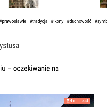
#prawosławie
#tradycja
#ikony
#duchowość
#symb
ystusa
iu – oczekiwanie na
4 min read