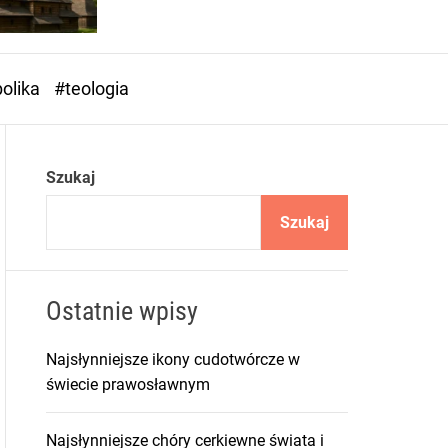
o
r
m
o
olika
#teologia
d
e
Szukaj
Szukaj
Ostatnie wpisy
Najsłynniejsze ikony cudotwórcze w
świecie prawosławnym
Najsłynniejsze chóry cerkiewne świata i