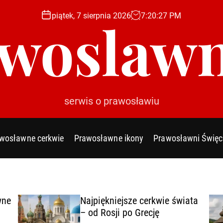
piątek, 7 sierpnia 2026
7
:
20
:
28
PM
woslawn
serwis o prawosławiu
wosławne cerkwie
Prawosławne ikony
Prawosławni Święc
wne
Najpiękniejsze cerkwie świata
– od Rosji po Grecję