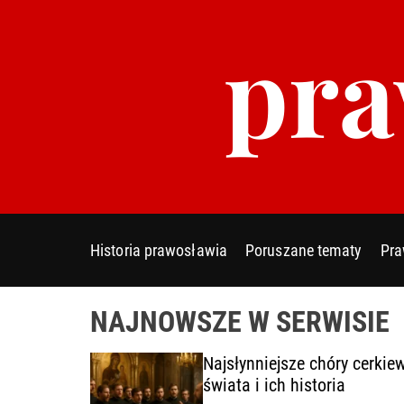
S
pra
k
i
p
t
o
c
o
n
t
e
Historia prawosławia
Poruszane tematy
Pra
n
t
NAJNOWSZE W SERWISIE
y
Najsłynniejsze chóry cerkie
cie
świata i ich historia