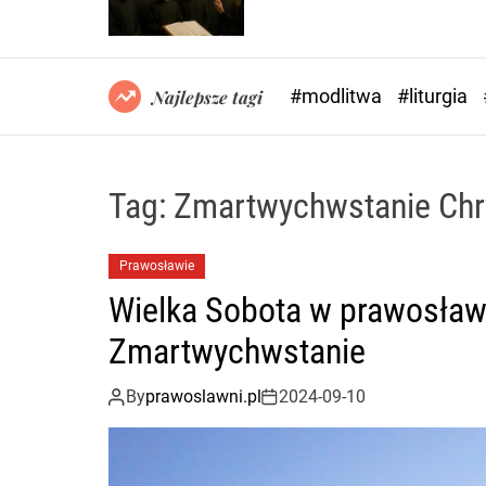
#modlitwa
#liturgia
Najlepsze tagi
Tag:
Zmartwychwstanie Chr
Prawosławie
Wielka Sobota w prawosław
Zmartwychwstanie
By
prawoslawni.pl
2024-09-10