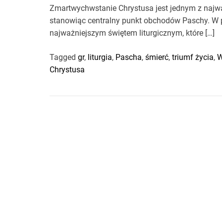
Zmartwychwstanie Chrystusa jest jednym z najwa
stanowiąc centralny punkt obchodów Paschy. W p
najważniejszym świętem liturgicznym, które […]
Tagged
gr
,
liturgia
,
Pascha
,
śmierć
,
triumf życia
,
W
Chrystusa