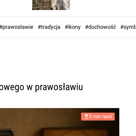
#prawosławie
#tradycja
#ikony
#duchowość
#symb
howego w prawosławiu
5 min read