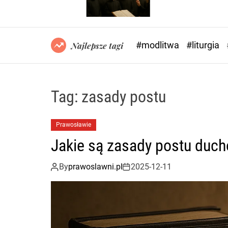
#modlitwa
#liturgia
Najlepsze tagi
Tag:
zasady postu
Prawosławie
Jakie są zasady postu duc
By
prawoslawni.pl
2025-12-11