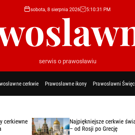
sobota, 8 sierpnia 2026
5
:
10
:
32
PM
woslawn
serwis o prawosławiu
wosławne cerkwie
Prawosławne ikony
Prawosławni Święc
wne
Najpiękniejsze cerkwie świata
– od Rosji po Grecję