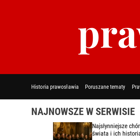
S
pra
k
i
p
t
o
c
o
n
t
e
Historia prawosławia
Poruszane tematy
Pra
n
t
NAJNOWSZE W SERWISIE
y
Najsłynniejsze chóry cerkie
cie
świata i ich historia