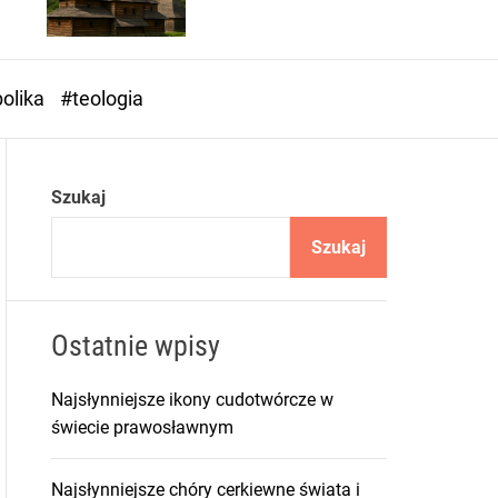
o
r
m
o
olika
#teologia
d
e
Szukaj
Szukaj
Ostatnie wpisy
Najsłynniejsze ikony cudotwórcze w
świecie prawosławnym
Najsłynniejsze chóry cerkiewne świata i