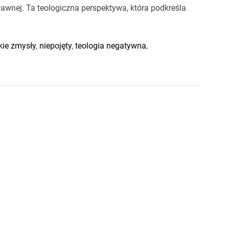
sławnej. Ta teologiczna perspektywa, która podkreśla
kie zmysły
,
niepojęty
,
teologia negatywna
,