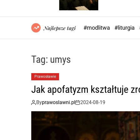
#modlitwa
#liturgia
Najlepsze tagi
Tag:
umys
Prawosławie
Jak apofatyzm kształtuje zro
By
prawoslawni.pl
2024-08-19