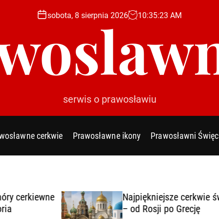
sobota, 8 sierpnia 2026
10
:
35
:
24
AM
woslawn
serwis o prawosławiu
wosławne cerkwie
Prawosławne ikony
Prawosławni Święc
wne
Najpiękniejsze cerkwie świata
– od Rosji po Grecję