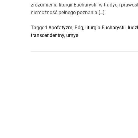
zrozumienia liturgii Eucharystii w tradycji prawo
niemożność pełnego poznania […]
Tagged
Apofatyzm
,
Bóg
,
liturgia Eucharystii
,
ludz
transcendentny
,
umys