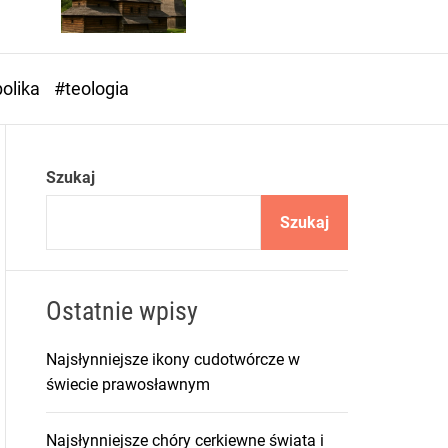
o
r
m
o
olika
#teologia
d
e
Szukaj
Szukaj
Ostatnie wpisy
Najsłynniejsze ikony cudotwórcze w
świecie prawosławnym
Najsłynniejsze chóry cerkiewne świata i