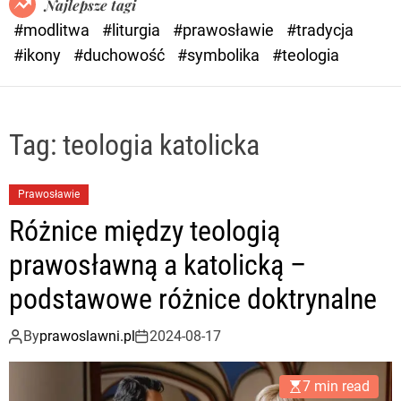
Najlepsze tagi
d
#modlitwa
#liturgia
#prawosławie
#tradycja
e
#ikony
#duchowość
#symbolika
#teologia
Tag:
teologia katolicka
Prawosławie
Różnice między teologią
prawosławną a katolicką –
podstawowe różnice doktrynalne
By
prawoslawni.pl
2024-08-17
7 min read