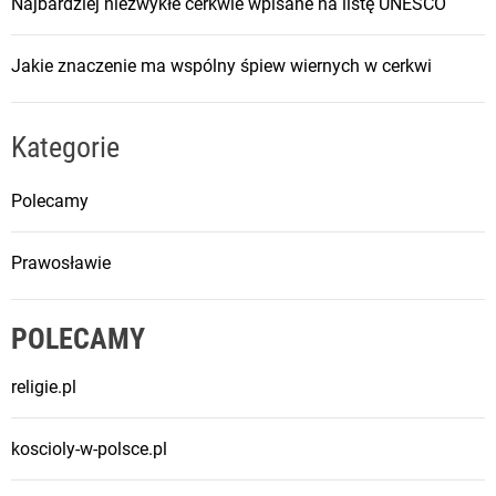
Najbardziej niezwykłe cerkwie wpisane na listę UNESCO
w
i
Jakie znaczenie ma wspólny śpiew wiernych w cerkwi
u
:
N
Kategorie
a
j
Polecamy
w
a
Prawosławie
ż
n
i
POLECAMY
e
j
religie.pl
s
z
koscioly-w-polsce.pl
e
m