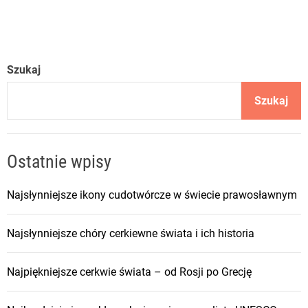
e
l
g
r
Szukaj
z
y
Szukaj
m
k
i
Ostatnie wpisy
w
p
Najsłynniejsze ikony cudotwórcze w świecie prawosławnym
r
a
Najsłynniejsze chóry cerkiewne świata i ich historia
w
o
s
Najpiękniejsze cerkwie świata – od Rosji po Grecję
ł
a