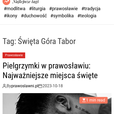
Najlepsze tagi
d
#modlitwa
#liturgia
#prawosławie
#tradycja
e
#ikony
#duchowość
#symbolika
#teologia
Tag:
Święta Góra Tabor
Prawosławie
Pielgrzymki w prawosławiu:
Najważniejsze miejsca święte
By
prawoslawni.pl
2023-10-18
1 min read