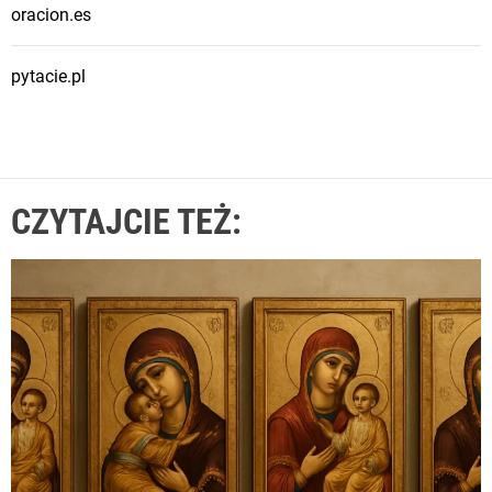
oracion.es
i
e
j
pytacie.pl
s
c
a
ś
CZYTAJCIE TEŻ:
w
i
ę
t
e