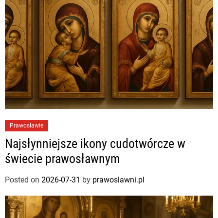
Prawosławie
Najsłynniejsze ikony cudotwórcze w
świecie prawosławnym
Posted on
2026-07-31
by
prawoslawni.pl