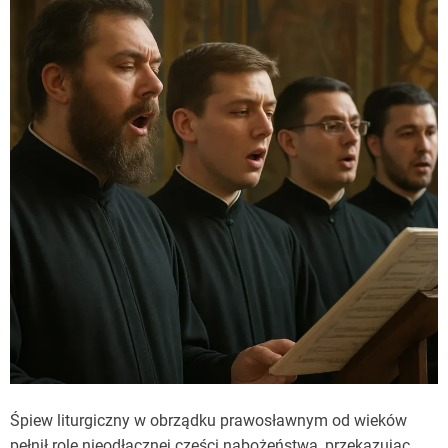
Śpiew liturgiczny w obrządku prawosławnym od wieków
pełnił rolę nieodłącznej części nabożeństwa, przekazując