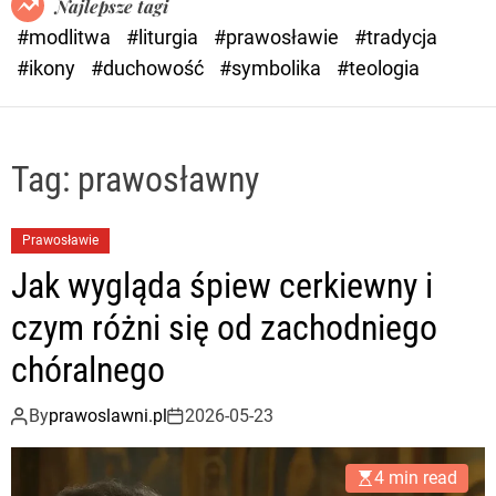
Najlepsze tagi
d
#modlitwa
#liturgia
#prawosławie
#tradycja
e
#ikony
#duchowość
#symbolika
#teologia
Tag:
prawosławny
Prawosławie
Jak wygląda śpiew cerkiewny i
czym różni się od zachodniego
chóralnego
By
prawoslawni.pl
2026-05-23
4 min read