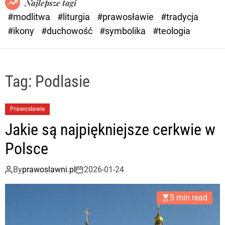
Najlepsze tagi
d
#modlitwa
#liturgia
#prawosławie
#tradycja
e
#ikony
#duchowość
#symbolika
#teologia
Tag:
Podlasie
Prawosławie
Jakie są najpiękniejsze cerkwie w
Polsce
By
prawoslawni.pl
2026-01-24
5 min read