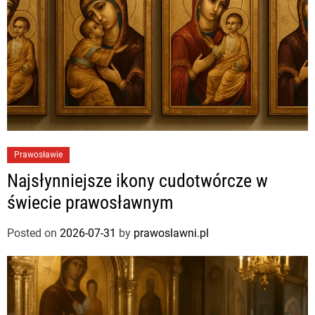
Prawosławie
Najsłynniejsze ikony cudotwórcze w
świecie prawosławnym
Posted on
2026-07-31
by
prawoslawni.pl