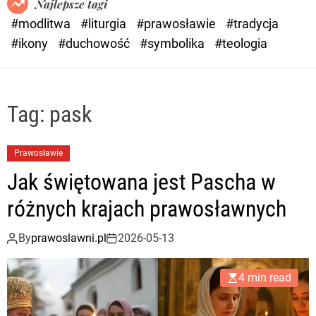
Najlepsze tagi
d
#modlitwa
#liturgia
#prawosławie
#tradycja
e
#ikony
#duchowość
#symbolika
#teologia
Tag:
pask
Prawosławie
Jak świętowana jest Pascha w
różnych krajach prawosławnych
By
prawoslawni.pl
2026-05-13
4 min read