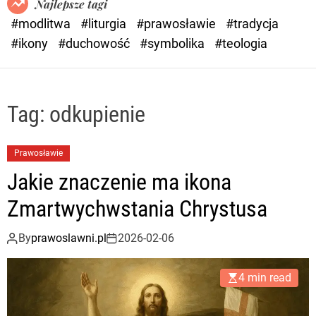
Najlepsze tagi
d
#modlitwa
#liturgia
#prawosławie
#tradycja
e
#ikony
#duchowość
#symbolika
#teologia
Tag:
odkupienie
Prawosławie
Jakie znaczenie ma ikona
Zmartwychwstania Chrystusa
By
prawoslawni.pl
2026-02-06
4 min read