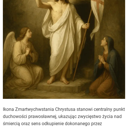
Ikona Zmartwychwstania Chrystusa stanowi centralny punkt
duchowości prawosławnej, ukazując zwycięstwo życia nad
śmiercią oraz sens odkupienie dokonanego przez