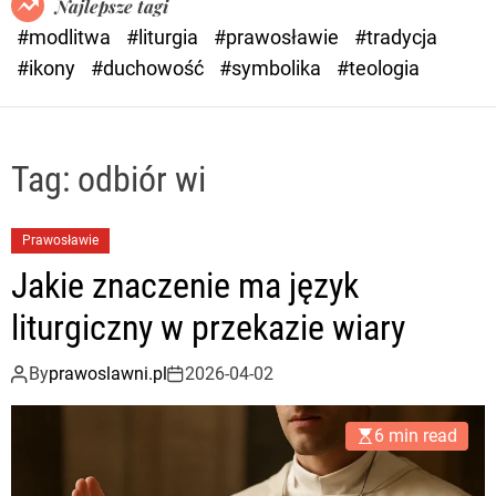
Najlepsze tagi
d
#modlitwa
#liturgia
#prawosławie
#tradycja
e
#ikony
#duchowość
#symbolika
#teologia
Tag:
odbiór wi
Prawosławie
Jakie znaczenie ma język
liturgiczny w przekazie wiary
By
prawoslawni.pl
2026-04-02
6 min read