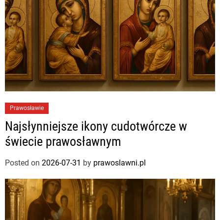
Prawosławie
Najsłynniejsze ikony cudotwórcze w
świecie prawosławnym
Posted on
2026-07-31
by
prawoslawni.pl