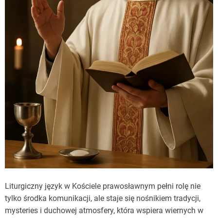
Liturgiczny język w Kościele prawosławnym pełni rolę nie
tylko środka komunikacji, ale staje się nośnikiem tradycji,
mysteries i duchowej atmosfery, która wspiera wiernych w