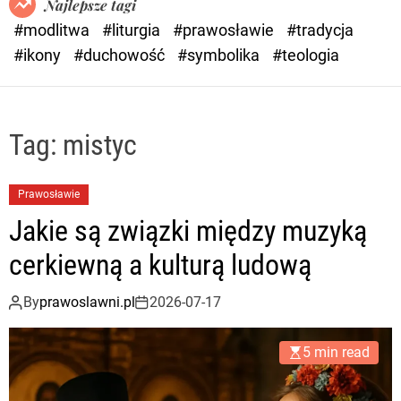
Najlepsze tagi
d
#modlitwa
#liturgia
#prawosławie
#tradycja
e
#ikony
#duchowość
#symbolika
#teologia
Tag:
mistyc
Prawosławie
Jakie są związki między muzyką
cerkiewną a kulturą ludową
By
prawoslawni.pl
2026-07-17
5 min read