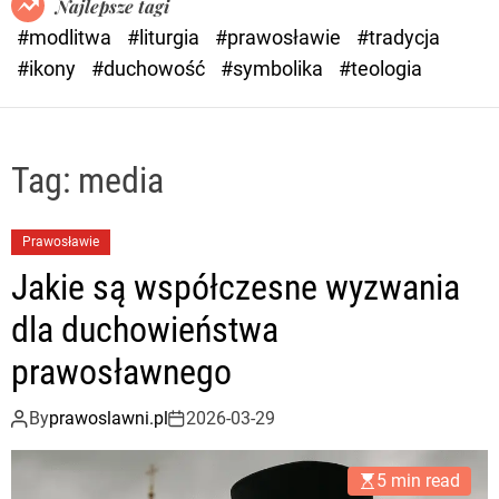
Najlepsze tagi
d
#modlitwa
#liturgia
#prawosławie
#tradycja
e
#ikony
#duchowość
#symbolika
#teologia
Tag:
media
Prawosławie
Jakie są współczesne wyzwania
dla duchowieństwa
prawosławnego
By
prawoslawni.pl
2026-03-29
5 min read