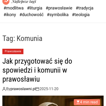
Najlepsze tagi
d
#modlitwa
#liturgia
#prawosławie
#tradycja
e
#ikony
#duchowość
#symbolika
#teologia
Tag:
Komunia
Prawosławie
Jak przygotować się do
spowiedzi i komunii w
prawosławiu
By
prawoslawni.pl
2025-11-20
4 min read