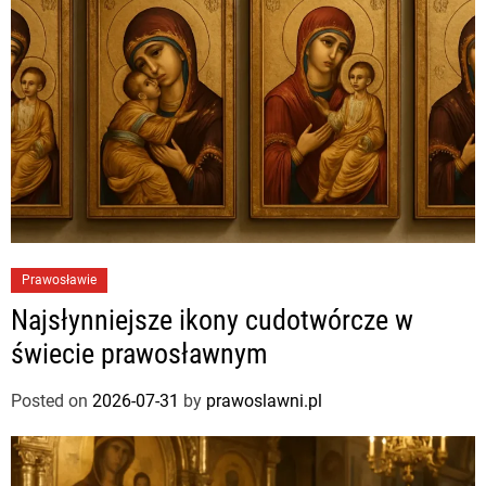
Prawosławie
Najsłynniejsze ikony cudotwórcze w
świecie prawosławnym
Posted on
2026-07-31
by
prawoslawni.pl