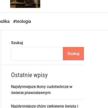
o
r
m
o
olika
#teologia
d
e
Szukaj
Szukaj
Ostatnie wpisy
Najsłynniejsze ikony cudotwórcze w
świecie prawosławnym
Najsłynniejsze chóry cerkiewne świata i