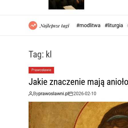
#modlitwa
#liturgia
Najlepsze tagi
Tag:
kl
Prawosławie
Jakie znaczenie mają anioł
By
prawoslawni.pl
2026-02-10