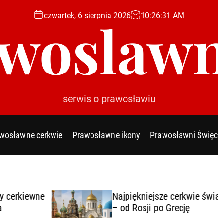
czwartek, 6 sierpnia 2026
10
:
26
:
32
AM
woslawn
serwis o prawosławiu
wosławne cerkwie
Prawosławne ikony
Prawosławni Święc
wne
Najpiękniejsze cerkwie świata
– od Rosji po Grecję