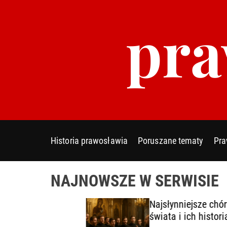
S
pra
k
i
p
t
o
c
o
n
t
e
Historia prawosławia
Poruszane tematy
Pra
n
t
NAJNOWSZE W SERWISIE
y
Najsłynniejsze chóry cerkie
cie
świata i ich historia