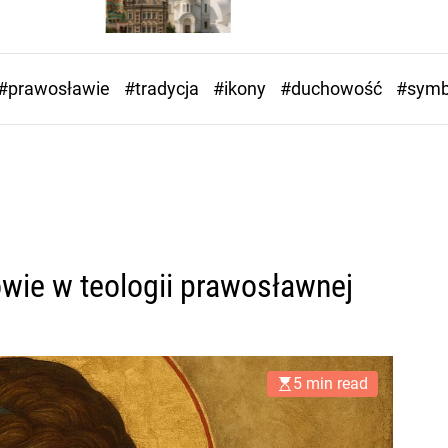
#prawosławie
#tradycja
#ikony
#duchowość
#symb
owie w teologii prawosławnej
5 min read