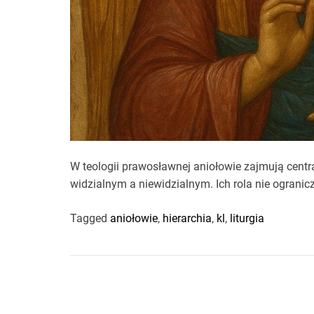
W teologii prawosławnej aniołowie zajmują centra
widzialnym a niewidzialnym. Ich rola nie ogranic
Tagged
aniołowie
,
hierarchia
,
kl
,
liturgia