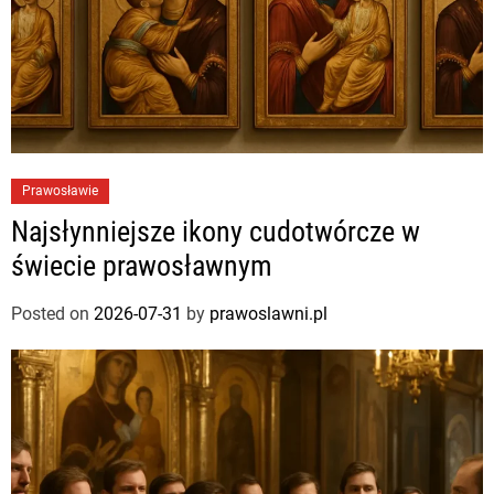
r
a
d
y
c
j
i
Prawosławie
Najsłynniejsze ikony cudotwórcze w
świecie prawosławnym
Posted on
2026-07-31
by
prawoslawni.pl