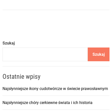
n
C
z
y
m
r
ó
Szukaj
ż
n
Szukaj
i
s
i
Ostatnie wpisy
ę
p
Najsłynniejsze ikony cudotwórcze w świecie prawosławnym
r
a
Najsłynniejsze chóry cerkiewne świata i ich historia
w
o