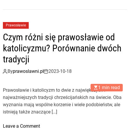
Prawosławie
Czym różni się prawosławie od
katolicyzmu? Porównanie dwóch
tradycji
By
prawoslawni.pl
2023-10-18
1 min read
Prawosławie i katolicyzm to dwie z największych i
najważniejszych tradycji chrześcijańskich na świecie. Oba
wyznania mają wspólne korzenie i wiele podobieństw, ale
istnieją także znaczące […]
o
Leave a Comment