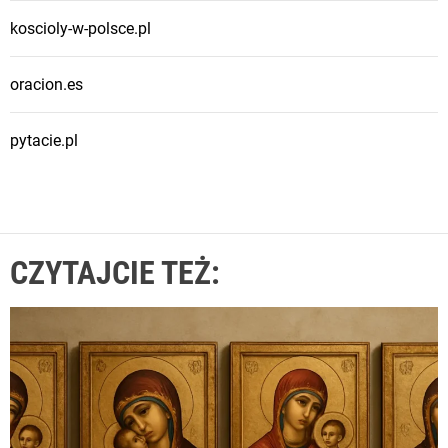
u
koscioly-w-polsce.pl
?
P
oracion.es
o
r
ó
pytacie.pl
w
n
a
n
CZYTAJCIE TEŻ:
i
e
d
w
ó
c
h
t