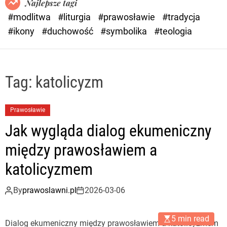
Najlepsze tagi
d
#modlitwa
#liturgia
#prawosławie
#tradycja
e
#ikony
#duchowość
#symbolika
#teologia
Tag:
katolicyzm
Prawosławie
Jak wygląda dialog ekumeniczny
między prawosławiem a
katolicyzmem
By
prawoslawni.pl
2026-03-06
5 min read
Dialog ekumeniczny między prawosławiem a katolicyzmem