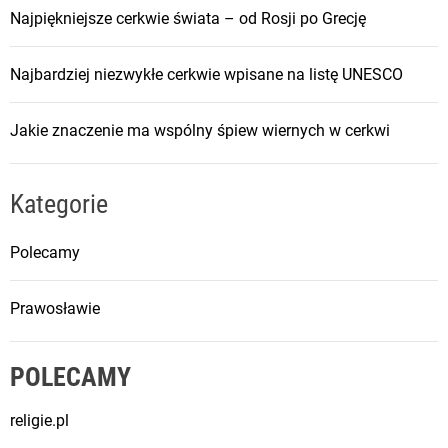
s
Najpiękniejsze cerkwie świata – od Rosji po Grecję
ł
a
Najbardziej niezwykłe cerkwie wpisane na listę UNESCO
w
i
Jakie znaczenie ma wspólny śpiew wiernych w cerkwi
e
o
d
Kategorie
k
a
Polecamy
t
o
Prawosławie
l
i
c
POLECAMY
y
z
religie.pl
m