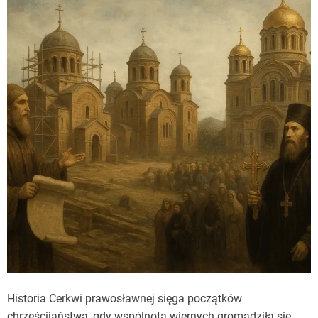
Historia Cerkwi prawosławnej sięga początków
chrześcijaństwa, gdy wspólnota wiernych gromadziła się