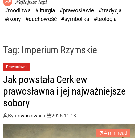
Najlepsze tagi
d
#modlitwa
#liturgia
#prawosławie
#tradycja
e
#ikony
#duchowość
#symbolika
#teologia
Tag:
Imperium Rzymskie
Prawosławie
Jak powstała Cerkiew
prawosławna i jej najważniejsze
sobory
By
prawoslawni.pl
2025-11-18
4 min read