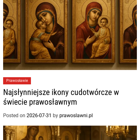
Prawosławie
Najsłynniejsze ikony cudotwórcze w
świecie prawosławnym
Posted on
2026-07-31
by
prawoslawni.pl