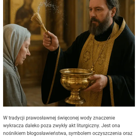
W tradycji prawosławnej święconej wody znaczenie
wykracza daleko poza zwykły akt liturgiczny. Jest ona
nośnikiem błogosławieństwa, symbolem oczyszczenia oraz