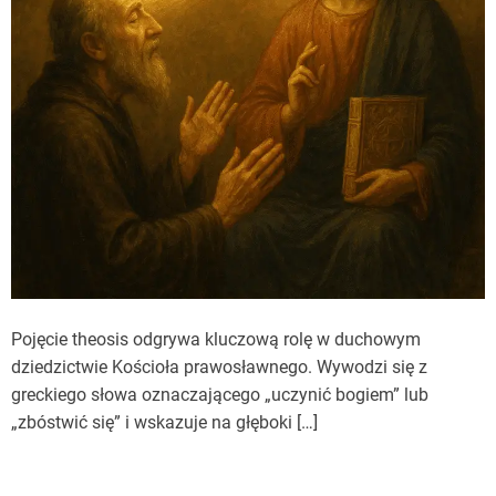
Pojęcie theosis odgrywa kluczową rolę w duchowym
dziedzictwie Kościoła prawosławnego. Wywodzi się z
greckiego słowa oznaczającego „uczynić bogiem” lub
„zbóstwić się” i wskazuje na głęboki […]