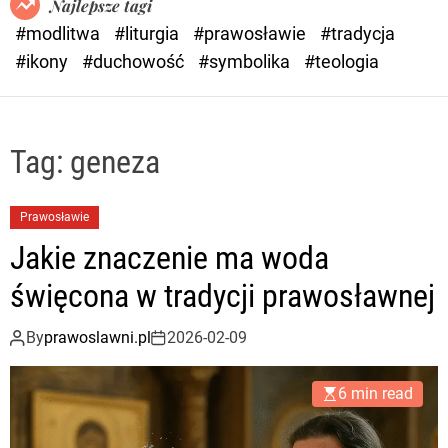
Najlepsze tagi
d
#modlitwa
#liturgia
#prawosławie
#tradycja
e
#ikony
#duchowość
#symbolika
#teologia
Tag:
geneza
Prawosławie
Jakie znaczenie ma woda
święcona w tradycji prawosławnej
By
prawoslawni.pl
2026-02-09
6 min read