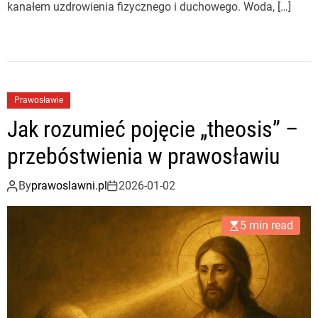
kanałem uzdrowienia fizycznego i duchowego. Woda, […]
Prawosławie
Jak rozumieć pojęcie „theosis” –
przebóstwienia w prawosławiu
By
prawoslawni.pl
2026-01-02
5 min read