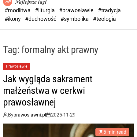
Najlepsze tagi
d
#modlitwa
#liturgia
#prawosławie
#tradycja
e
#ikony
#duchowość
#symbolika
#teologia
Tag:
formalny akt prawny
Prawosławie
Jak wygląda sakrament
małżeństwa w cerkwi
prawosławnej
By
prawoslawni.pl
2025-11-29
5 min read