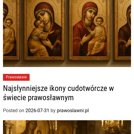
Prawosławie
Najsłynniejsze ikony cudotwórcze w
świecie prawosławnym
Posted on
2026-07-31
by
prawoslawni.pl