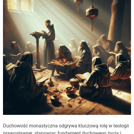
Duchowość monastyczna odgrywa kluczową rolę w teologii
prawosławnej, stanowiąc fundament duchowego życia i