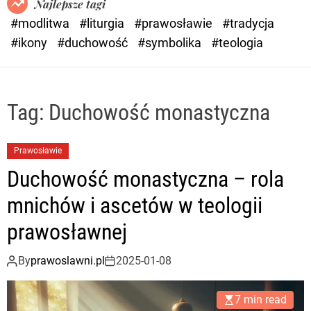
Najlepsze tagi
d
#modlitwa
#liturgia
#prawosławie
#tradycja
e
#ikony
#duchowość
#symbolika
#teologia
Tag:
Duchowość monastyczna
Prawosławie
Duchowość monastyczna – rola
mnichów i ascetów w teologii
prawosławnej
By
prawoslawni.pl
2025-01-08
7 min read