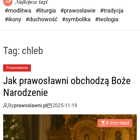
Najlepsze tagi
d
#modlitwa
#liturgia
#prawosławie
#tradycja
e
#ikony
#duchowość
#symbolika
#teologia
Tag:
chleb
Prawosławie
Jak prawosławni obchodzą Boże
Narodzenie
By
prawoslawni.pl
2025-11-19
4 min read