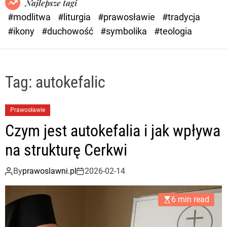
Najlepsze tagi
d
#modlitwa
#liturgia
#prawosławie
#tradycja
e
#ikony
#duchowość
#symbolika
#teologia
Tag:
autokefalic
Prawosławie
Czym jest autokefalia i jak wpływa
na strukturę Cerkwi
By
prawoslawni.pl
2026-02-14
6 min read