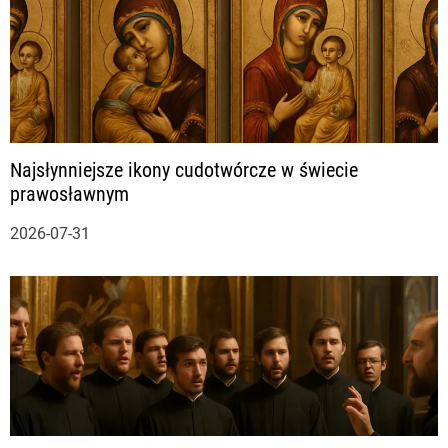
c
j
a
Najsłynniejsze ikony cudotwórcze w świecie
w
prawosławnym
p
2026-07-31
i
s
u