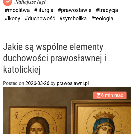
Najlepsze tagi
d
#modlitwa
#liturgia
#prawosławie
#tradycja
e
#ikony
#duchowość
#symbolika
#teologia
Jakie są wspólne elementy
duchowości prawosławnej i
katolickiej
Posted on
2026-03-26
by
prawoslawni.pl
6 min read