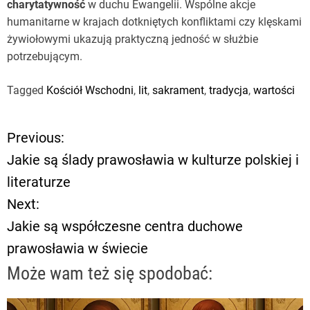
charytatywność
w duchu Ewangelii. Wspólne akcje
humanitarne w krajach dotkniętych konfliktami czy klęskami
żywiołowymi ukazują praktyczną jedność w służbie
potrzebującym.
Tagged
Kościół Wschodni
,
lit
,
sakrament
,
tradycja
,
wartości
Previous:
N
Jakie są ślady prawosławia w kulturze polskiej i
a
literaturze
Next:
w
Jakie są współczesne centra duchowe
i
prawosławia w świecie
g
Może wam też się spodobać:
a