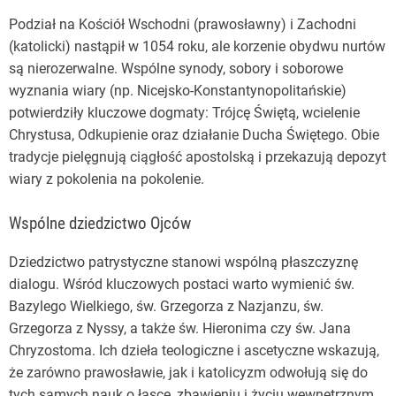
Podział na Kościół Wschodni (prawosławny) i Zachodni
(katolicki) nastąpił w 1054 roku, ale korzenie obydwu nurtów
są nierozerwalne. Wspólne synody, sobory i soborowe
wyznania wiary (np. Nicejsko-Konstantynopolitańskie)
potwierdziły kluczowe dogmaty: Trójcę Świętą, wcielenie
Chrystusa, Odkupienie oraz działanie Ducha Świętego. Obie
tradycje pielęgnują ciągłość apostolską i przekazują depozyt
wiary z pokolenia na pokolenie.
Wspólne dziedzictwo Ojców
Dziedzictwo patrystyczne stanowi wspólną płaszczyznę
dialogu. Wśród kluczowych postaci warto wymienić św.
Bazylego Wielkiego, św. Grzegorza z Nazjanzu, św.
Grzegorza z Nyssy, a także św. Hieronima czy św. Jana
Chryzostoma. Ich dzieła teologiczne i ascetyczne wskazują,
że zarówno prawosławie, jak i katolicyzm odwołują się do
tych samych nauk o łasce, zbawieniu i życiu wewnętrznym.