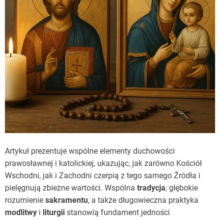
Artykuł prezentuje wspólne elementy duchowości
prawosławnej i katolickiej, ukazując, jak zarówno Kościół
Wschodni, jak i Zachodni czerpią z tego samego Źródła i
pielęgnują zbieżne wartości. Wspólna
tradycja
, głębokie
rozumienie
sakramentu
, a także długowieczna praktyka
modlitwy
i
liturgii
stanowią fundament jedności