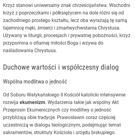
Krzyż stanowi uniwersalny znak chrześcijaństwa. Wschodni
krzyż z poprzeczkami i półksiężycem na dole różni się od
zachodniego prostego kształtu, lecz oba wyrażają tę samą
tajemnicę męki, śmierci i zmartwychwstania Chrystusa.
Używany w liturgii, procesjach i prywatnej pobożności, krzyż
przypomina o ofiarnej miłości Boga i wzywa do
naśladowania Chrystusa.
Duchowe wartości i współczesny dialog
Wspólna modlitwa o jedność
Od Soboru Watykańskiego II Kościół katolicki intensywnie
rozwija
ekumenizm
. Wydarzenia takie jak wspólny Akt
Przeprosin Ekumenicznych czy modlitwy o jedność
przybliżają obie tradycje. Prawosławni coraz częściej
uczestniczą w dialogu teologicznym, podejmując temat
sakramentów, struktury Kościoła i urzędu biskupiego.