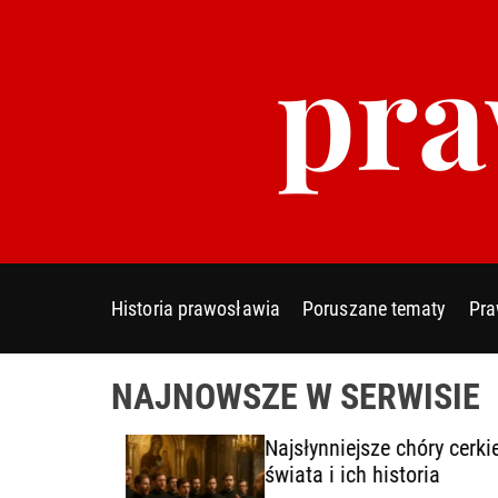
S
pra
k
i
p
t
o
c
o
n
t
e
Historia prawosławia
Poruszane tematy
Pra
n
t
NAJNOWSZE W SERWISIE
y
Najsłynniejsze chóry cerkie
cie
świata i ich historia