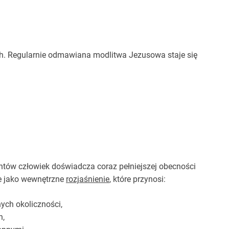
ch. Regularnie odmawiana modlitwa Jezusowa staje się
entów człowiek doświadcza coraz pełniejszej obecności
ie jako wewnętrzne
rozjaśnienie
, które przynosi:
ych okoliczności,
h,