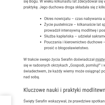
się Bogu. W wieku kilkunastu lat zdecydował się 
praktykę. Jego duchowa droga składała się z kil
Okres nowicjatu – czas nabywania u
Życie pustelnicze – kilkanaście lat 
prowadził intensywną modlitwę i pos
Służba kapłańska – udzielał sakram
Pouczania i kierownictwo duchowe – 
prosić o błogosławieństwo.
W trakcie swego życia Serafin doświadczał
misty
się w radosnych okrzykach „Gospodi, pomiluj!” i
świadectwem, że każdy wierny może osiągnąć po
nad sobą.
Kluczowe nauki i praktyki modlitew
Święty Serafin wskazywał, że prawdziwe spotkani