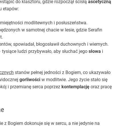
wstąpić do klasztoru, gdzie rozpoczął ścisłą
ascetyczną
ku etapów:
miejętności modlitewnych i posłuszeństwa.
spędzonych w samotnej chacie w lesie, gdzie Serafin
t.
entów, spowiadał, błogosławił duchownych i wiernych.
tysiące ludzi przybywało, aby słuchać jego
słowa
i
cznych
stanów pełnej jedności z Bogiem, co ukazywało
 widocznej
gorliwości
w modlitwie. Jego życie stało się
kój i przemianę serca poprzez
kontemplację
oraz pracę
ne
e z Bogiem dokonuje się w sercu, a nie jedynie na