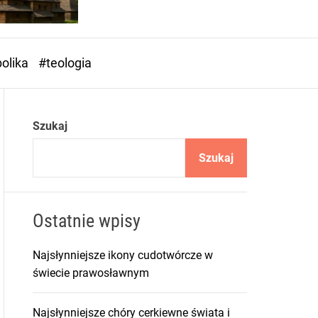
o
r
m
o
olika
#teologia
d
e
Szukaj
Szukaj
Ostatnie wpisy
Najsłynniejsze ikony cudotwórcze w
świecie prawosławnym
Najsłynniejsze chóry cerkiewne świata i