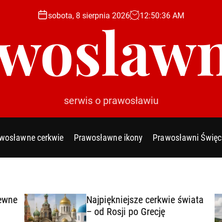
sobota, 8 sierpnia 2026
12
:
50
:
38
AM
woslawn
serwis o prawosławiu
wosławne cerkwie
Prawosławne ikony
Prawosławni Święc
wne
Najpiękniejsze cerkwie świata
– od Rosji po Grecję