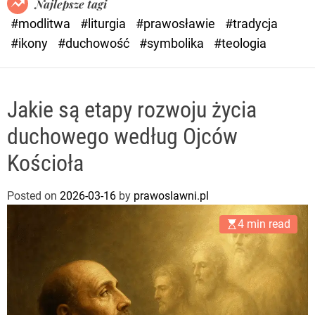
Najlepsze tagi
d
#modlitwa
#liturgia
#prawosławie
#tradycja
e
#ikony
#duchowość
#symbolika
#teologia
Jakie są etapy rozwoju życia
duchowego według Ojców
Kościoła
Posted on
2026-03-16
by
prawoslawni.pl
4 min read