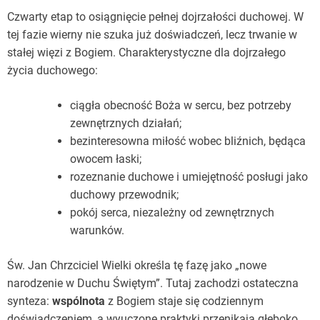
Czwarty etap to osiągnięcie pełnej dojrzałości duchowej. W
tej fazie wierny nie szuka już doświadczeń, lecz trwanie w
stałej więzi z Bogiem. Charakterystyczne dla dojrzałego
życia duchowego:
ciągła obecność Boża w sercu, bez potrzeby
zewnętrznych działań;
bezinteresowna miłość wobec bliźnich, będąca
owocem łaski;
rozeznanie duchowe i umiejętność posługi jako
duchowy przewodnik;
pokój serca, niezależny od zewnętrznych
warunków.
Św. Jan Chrzciciel Wielki określa tę fazę jako „nowe
narodzenie w Duchu Świętym”. Tutaj zachodzi ostateczna
synteza:
wspólnota
z Bogiem staje się codziennym
doświadczeniem, a wyuczone praktyki przenikają głęboko