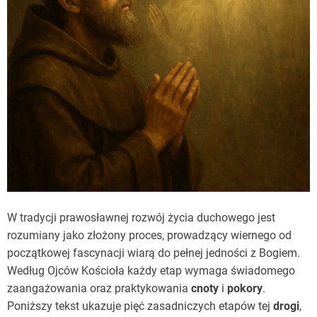
W tradycji prawosławnej rozwój życia duchowego jest
rozumiany jako złożony proces, prowadzący wiernego od
początkowej fascynacji wiarą do pełnej jedności z Bogiem.
Według Ojców Kościoła każdy etap wymaga świadomego
zaangażowania oraz praktykowania
cnoty
i
pokory
.
Poniższy tekst ukazuje pięć zasadniczych etapów tej
drogi
,