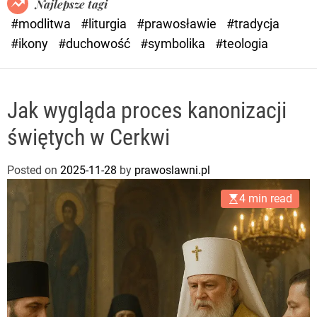
Najlepsze tagi
d
#modlitwa
#liturgia
#prawosławie
#tradycja
e
#ikony
#duchowość
#symbolika
#teologia
Jak wygląda proces kanonizacji
świętych w Cerkwi
Posted on
2025-11-28
by
prawoslawni.pl
4 min read