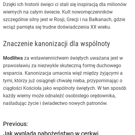
Dzięki ich historii święci ci stali się inspiracją dla milionów
wiernych na całym świecie. Kult nowomęczenników
szczególnie silny jest w Rosji, Grecji i na Bałkanach, gdzie
wciąż pamięta się trudne doświadczenia XX wieku.
Znaczenie kanonizacji dla wspólnoty
Modlitwa
za wstawiennictwem świętych uważana jest w
prawosławiu za niezwykle skuteczną formę duchowego
wsparcia. Kanonizacja umacnia więź między żyjącymi a
tymi, którzy już osiągnęli chwałę nieba, przypominając o
ciągłości Kościoła jako wspólnoty świętych. W ten sposób
każdy wierny może odnaleźć osobistego orędownika,
naśladując życie i świadectwo nowych patronów.
Previous:
N
Jak wygląda nabożeństwo w cerkwi