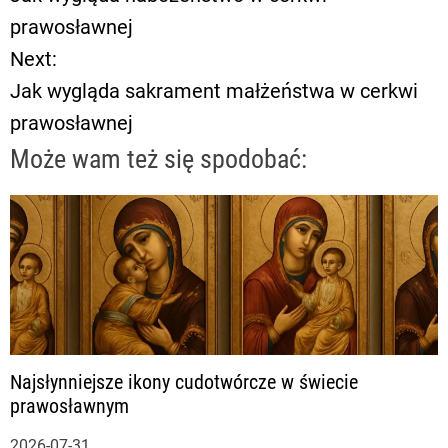
a
prawosławnej
Next:
w
Jak wygląda sakrament małżeństwa w cerkwi
i
prawosławnej
g
Może wam też się spodobać:
a
c
j
a
Najsłynniejsze ikony cudotwórcze w świecie
w
prawosławnym
2026-07-31