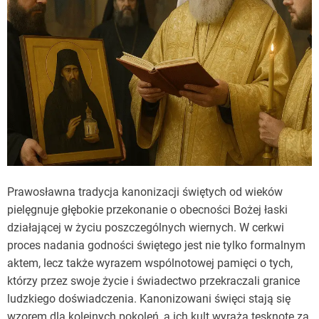
Prawosławna tradycja kanonizacji świętych od wieków
pielęgnuje głębokie przekonanie o obecności Bożej łaski
działającej w życiu poszczególnych wiernych. W cerkwi
proces nadania godności świętego jest nie tylko formalnym
aktem, lecz także wyrazem wspólnotowej pamięci o tych,
którzy przez swoje życie i świadectwo przekraczali granice
ludzkiego doświadczenia. Kanonizowani święci stają się
wzorem dla kolejnych pokoleń, a ich kult wyraża tęsknotę za