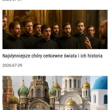
p
i
s
u
Najsłynniejsze chóry cerkiewne świata i ich historia
2026-07-29