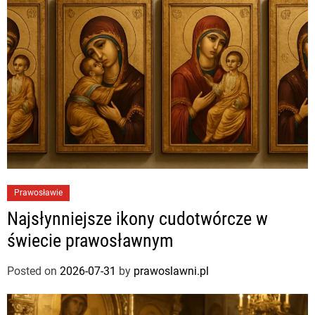
Prawosławie
Najsłynniejsze ikony cudotwórcze w
świecie prawosławnym
Posted on
2026-07-31
by
prawoslawni.pl