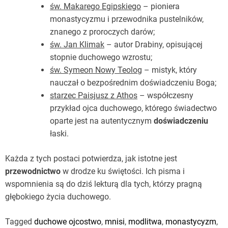
św. Makarego Egipskiego
– pioniera
monastycyzmu i przewodnika pustelników,
znanego z proroczych darów;
św. Jan Klimak
– autor Drabiny, opisującej
stopnie duchowego wzrostu;
św. Symeon Nowy Teolog
– mistyk, który
nauczał o bezpośrednim doświadczeniu Boga;
starzec Paisjusz z Athos
– współczesny
przykład ojca duchowego, którego świadectwo
oparte jest na autentycznym
doświadczeniu
łaski.
Każda z tych postaci potwierdza, jak istotne jest
przewodnictwo
w drodze ku świętości. Ich pisma i
wspomnienia są do dziś lekturą dla tych, którzy pragną
głębokiego życia duchowego.
Tagged
duchowe ojcostwo
,
mnisi
,
modlitwa
,
monastycyzm
,