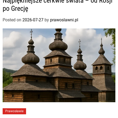
Najpiękniejsze cerkwie świata – od Rosji
po Grecję
Posted on
2026-07-27
by
prawoslawni.pl
Prawosławie