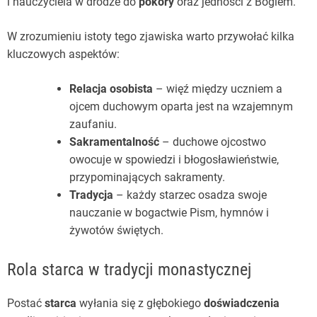
i nauczyciela w drodze do
pokory
oraz jedności z Bogiem.
W zrozumieniu istoty tego zjawiska warto przywołać kilka
kluczowych aspektów:
Relacja osobista
– więź między uczniem a
ojcem duchowym oparta jest na wzajemnym
zaufaniu.
Sakramentalność
– duchowe ojcostwo
owocuje w spowiedzi i błogosławieństwie,
przypominających sakramenty.
Tradycja
– każdy starzec osadza swoje
nauczanie w bogactwie Pism, hymnów i
żywotów świętych.
Rola starca w tradycji monastycznej
Postać
starca
wyłania się z głębokiego
doświadczenia