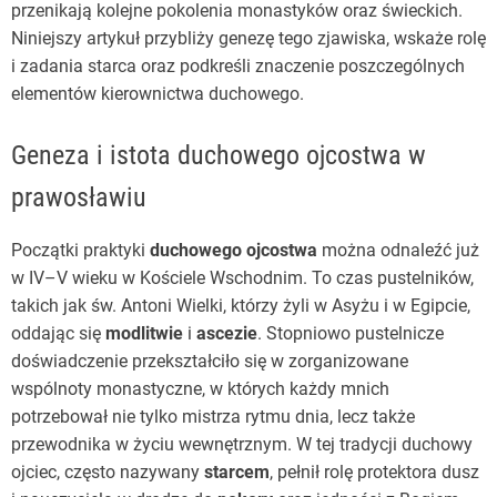
przenikają kolejne pokolenia monastyków oraz świeckich.
Niniejszy artykuł przybliży genezę tego zjawiska, wskaże rolę
i zadania starca oraz podkreśli znaczenie poszczególnych
elementów kierownictwa duchowego.
Geneza i istota duchowego ojcostwa w
prawosławiu
Początki praktyki
duchowego ojcostwa
można odnaleźć już
w IV–V wieku w Kościele Wschodnim. To czas pustelników,
takich jak św. Antoni Wielki, którzy żyli w Asyżu i w Egipcie,
oddając się
modlitwie
i
ascezie
. Stopniowo pustelnicze
doświadczenie przekształciło się w zorganizowane
wspólnoty monastyczne, w których każdy mnich
potrzebował nie tylko mistrza rytmu dnia, lecz także
przewodnika w życiu wewnętrznym. W tej tradycji duchowy
ojciec, często nazywany
starcem
, pełnił rolę protektora dusz