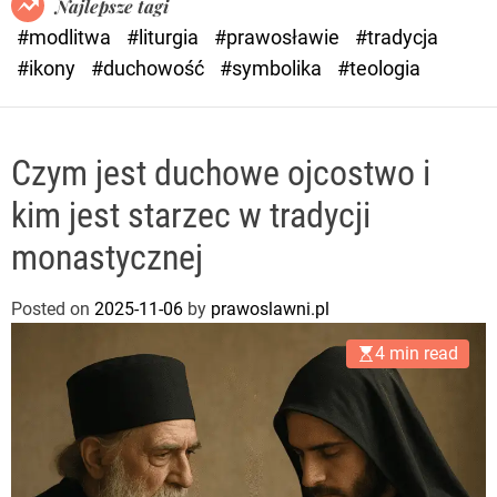
Najlepsze tagi
d
#modlitwa
#liturgia
#prawosławie
#tradycja
e
#ikony
#duchowość
#symbolika
#teologia
Czym jest duchowe ojcostwo i
kim jest starzec w tradycji
monastycznej
Posted on
2025-11-06
by
prawoslawni.pl
4 min read