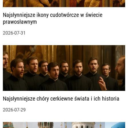
a
Najsłynniejsze ikony cudotwórcze w świecie
w
prawosławnym
p
2026-07-31
i
s
u
Najsłynniejsze chóry cerkiewne świata i ich historia
2026-07-29