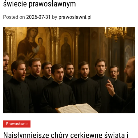
świecie prawosławnym
Posted on
2026-07-31
by
prawoslawni.pl
Prawosławie
Najsłynniejsze chóry cerkiewne świata i