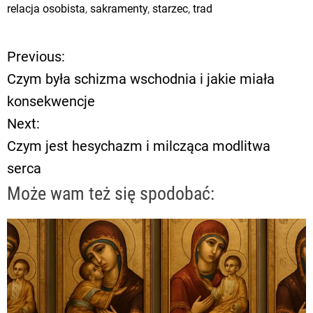
relacja osobista
,
sakramenty
,
starzec
,
trad
Previous:
N
Czym była schizma wschodnia i jakie miała
a
konsekwencje
Next:
w
Czym jest hesychazm i milcząca modlitwa
i
serca
g
Może wam też się spodobać:
a
c
j