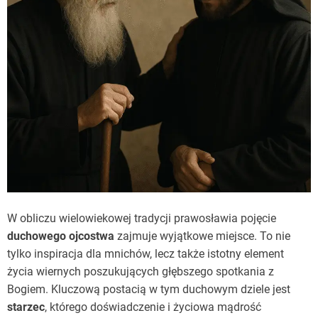
W obliczu wielowiekowej tradycji prawosławia pojęcie
duchowego ojcostwa
zajmuje wyjątkowe miejsce. To nie
tylko inspiracja dla mnichów, lecz także istotny element
życia wiernych poszukujących głębszego spotkania z
Bogiem. Kluczową postacią w tym duchowym dziele jest
starzec
, którego doświadczenie i życiowa mądrość