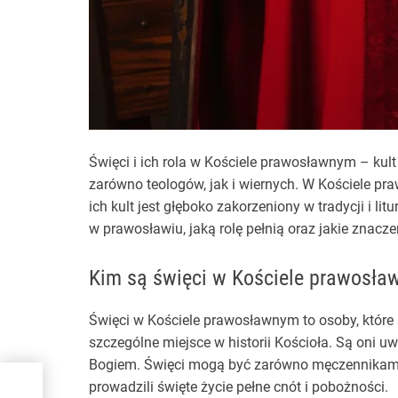
Święci i ich rola w Kościele prawosławnym – kult 
zarówno teologów, jak i wiernych. W Kościele pr
ich kult jest głęboko zakorzeniony w tradycji i lit
w prawosławiu, jaką rolę pełnią oraz jakie znacz
Kim są święci w Kościele prawosł
Święci w Kościele prawosławnym to osoby, któr
szczególne miejsce w historii Kościoła. Są oni 
Bogiem. Święci mogą być zarówno męczennikami, k
prowadzili święte życie pełne cnót i pobożności.