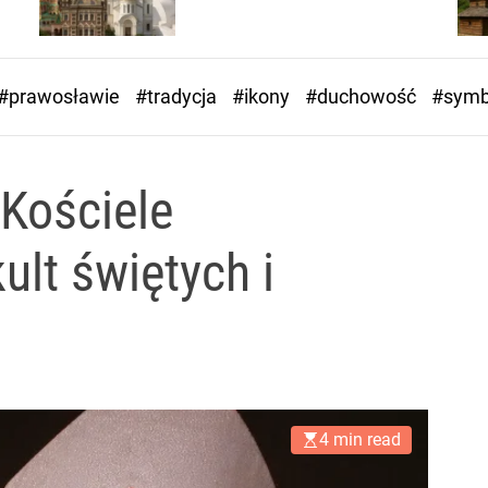
#prawosławie
#tradycja
#ikony
#duchowość
#symb
 Kościele
lt świętych i
4 min read