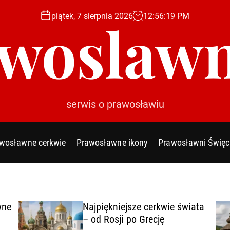
piątek, 7 sierpnia 2026
12
:
56
:
20
PM
woslawn
serwis o prawosławiu
wosławne cerkwie
Prawosławne ikony
Prawosławni Święc
wne
Najpiękniejsze cerkwie świata
– od Rosji po Grecję