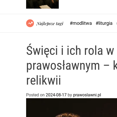
#modlitwa
#liturgia
Najlepsze tagi
Święci i ich rola w
prawosławnym – ku
relikwii
Posted on
2024-08-17
by
prawoslawni.pl