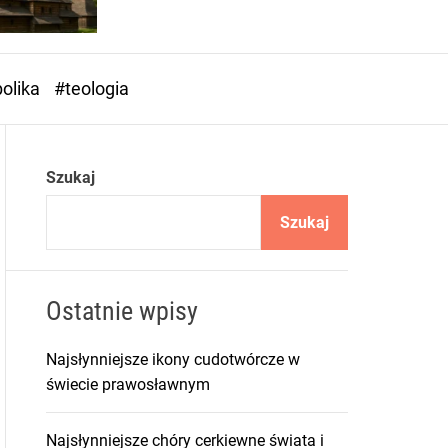
o
r
m
o
olika
#teologia
d
e
Szukaj
Szukaj
Ostatnie wpisy
Najsłynniejsze ikony cudotwórcze w
świecie prawosławnym
Najsłynniejsze chóry cerkiewne świata i