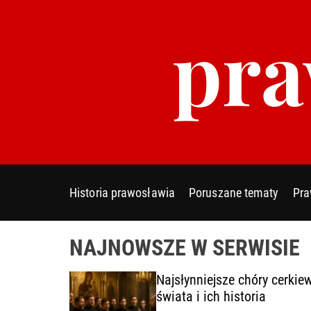
S
pra
k
i
p
t
o
c
o
n
t
e
Historia prawosławia
Poruszane tematy
Pra
n
t
NAJNOWSZE W SERWISIE
y
Najsłynniejsze chóry cerkie
cie
świata i ich historia