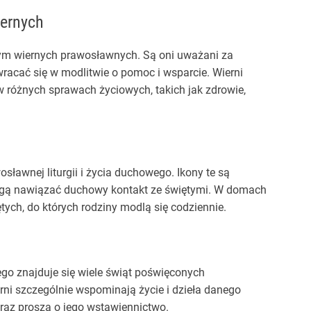
ernych
ym wiernych prawosławnych. Są oni uważani za
acać się w modlitwie o pomoc i wsparcie. Wierni
 różnych sprawach życiowych, takich jak zdrowie,
ławnej liturgii i życia duchowego. Ikony te są
mogą nawiązać duchowy kontakt ze świętymi. W domach
ych, do których rodziny modlą się codziennie.
go znajduje się wiele świąt poświęconych
rni szczególnie wspominają życie i dzieła danego
oraz proszą o jego wstawiennictwo.