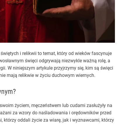
świętych i relikwii to temat, który od wieków fascynuje
awosławnym święci odgrywają niezwykle ważną rolę, a
urgii. W niniejszym artykule przyjrzymy się, kim są święci
enie mają relikwie w życiu duchowym wiernych.
awnym?
e swoim życiem, męczeństwem lub cudami zasłużyły na
uważani za wzory do naśladowania i orędowników przed
tórzy oddali życie za wiarę, jak i wyznawcami, którzy